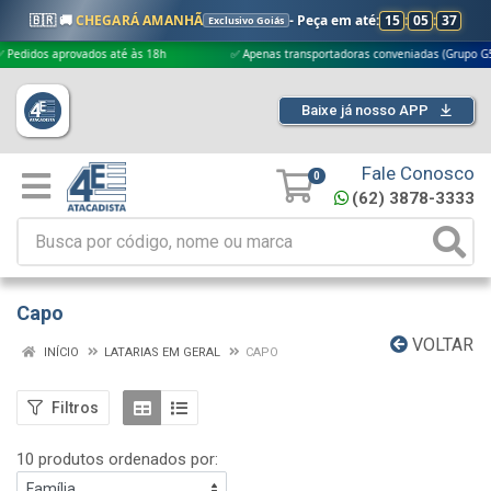
🇧🇷 🚚
CHEGARÁ AMANHÃ
- Peça em até:
15
:
05
:
37
Exclusivo Goiás
s aprovados até às 18h
✅ Apenas transportadoras conveniadas (Grupo G5)
Baixe já nosso APP
Fale Conosco
0
(62) 3878-3333
Capo
VOLTAR
INÍCIO
LATARIAS EM GERAL
CAPO
Filtros
10 produtos ordenados por: