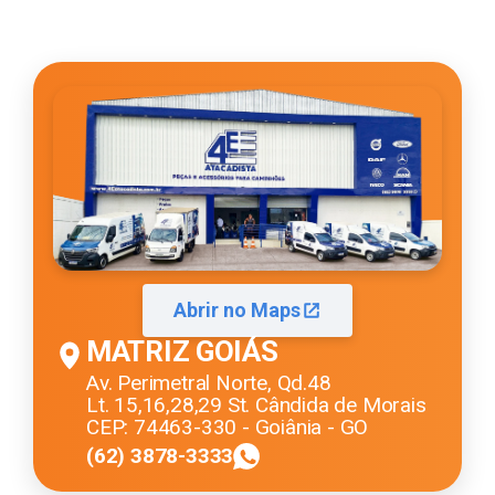
Abrir no Maps
MATRIZ GOIÁS
Av. Perimetral Norte, Qd.48
Lt. 15,16,28,29 St. Cândida de Morais
CEP: 74463-330 - Goiânia - GO
(62) 3878-3333