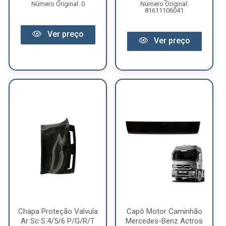
Número Original: 0
Número Original:
81611106041
Ver preço
Ver preço
Chapa Proteção Valvula
Capô Motor Caminhão
Ar Sc S.4/5/6 P/G/R/T
Mercedes-Benz Actros