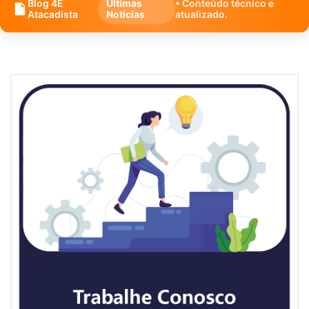
Blog 4E
Últimas
• Conteúdo técnico e
Atacadista
Notícias
atualizado.