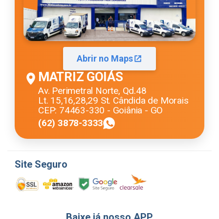
Abrir no Maps
MATRIZ GOIÁS
Av. Perimetral Norte, Qd.48
Lt. 15,16,28,29 St. Cândida de Morais
CEP: 74463-330 - Goiânia - GO
(62) 3878-3333
Site Seguro
Baixe já nosso APP