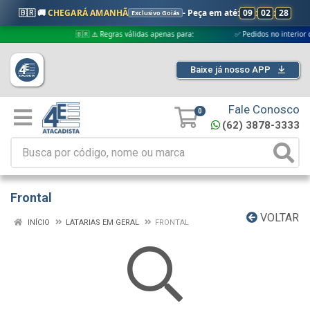
🇧🇷 🚚
CHEGARÁ AMANHÃ
- Peça em até:
09
:
02
:
27
Exclusivo Goiás
🇧🇷 ⚠️ Regras válidas apenas para:
✅ Pedidos no interior de Go
Baixe já nosso APP
Fale Conosco
0
(62) 3878-3333
Frontal
VOLTAR
INÍCIO
LATARIAS EM GERAL
FRONTAL