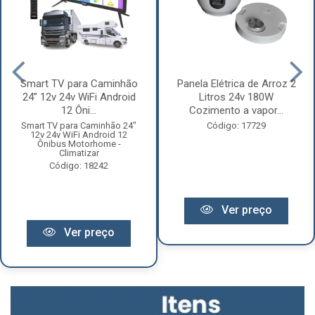
Smart TV para Caminhão
Panela Elétrica de Arroz 2
24” 12v 24v WiFi Android
Litros 24v 180W
12 Ôni...
Cozimento a vapor...
Smart TV para Caminhão 24"
Código: 17729
12v 24v WiFi Android 12
Ônibus Motorhome -
Climatizar
Código: 18242
Ver preço
Ver preço