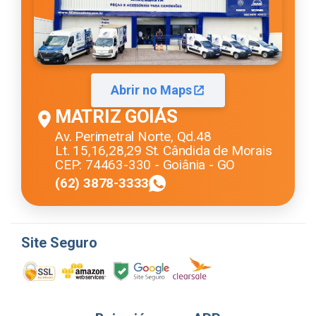
Abrir no Maps
MATRIZ GOIÁS
Av. Perimetral Norte, Qd.48
Lt. 15,16,28,29 St. Cândida de Morais
CEP: 74463-330 - Goiânia - GO
(62) 3878-3333
Site Seguro