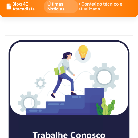
Blog 4E
Últimas
• Conteúdo técnico e
Atacadista
Notícias
atualizado.