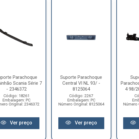
uporte Parachoque
Suporte Parachoque
Supo
nhão Scania Série 7
Central Vl NL 93/ -
Parachoq
- 2346372
8125064
4 98/2
Código: 18261
Código: 2267
Có
Embalagem: PC
Embalagem: PC
Emb
ero Original: 2346372
Número Original: 8125064
Número O
Ver preço
Ver preço