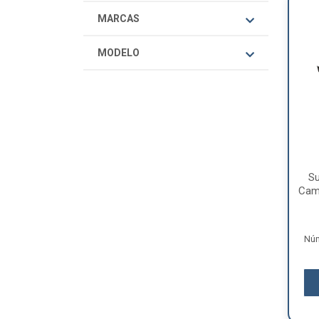
MARCAS
MODELO
S
Cami
Núm