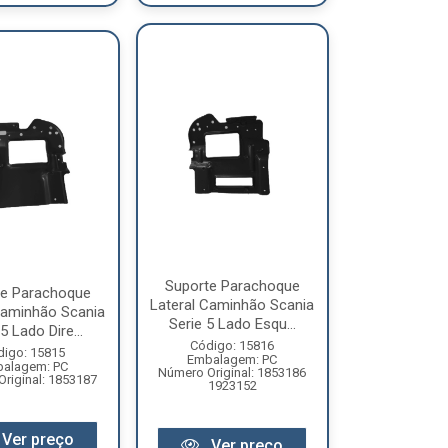
Suporte Parachoque
te Parachoque
Lateral Caminhão Scania
Caminhão Scania
Serie 5 Lado Esqu...
5 Lado Dire...
Código: 15816
digo: 15815
Embalagem: PC
alagem: PC
Número Original: 1853186
riginal: 1853187
1923152
Ver preço
Ver preço