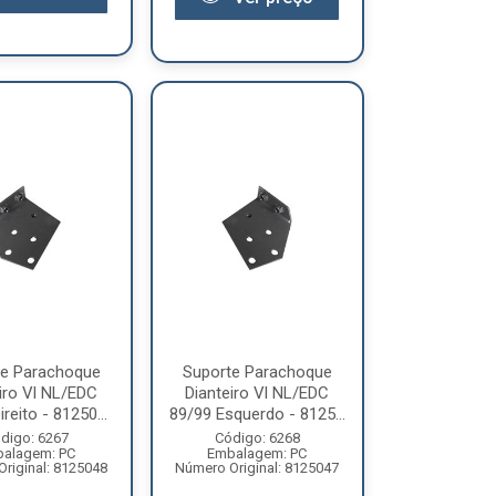
te Parachoque
Suporte Parachoque
iro Vl NL/EDC
Dianteiro Vl NL/EDC
reito - 81250...
89/99 Esquerdo - 8125...
digo: 6267
Código: 6268
alagem: PC
Embalagem: PC
riginal: 8125048
Número Original: 8125047