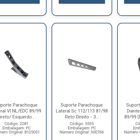
uporte Parachoque
Suporte Parachoque
Supor
eral Vl NL/EDC 89/99
Lateral Sc 112/113 81/98
Diante
ireto/ Esquerdo ...
Reto Direito - 3...
89/99 Di
Código: 2281
Código: 5535
Có
Embalagem: PC
Embalagem: PC
Emb
ero Original: 8125051
Número Original: 300766
Número O