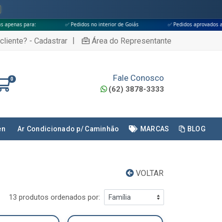
✅ Pedidos no interior de Goiás
✅ Pedidos aprovados até às 18h
|
cliente? - Cadastrar
Área do Representante
Fale Conosco
0
(62) 3878-3333
en
Ar Condicionado p/ Caminhão
MARCAS
BLOG
VOLTAR
13 produtos ordenados por: