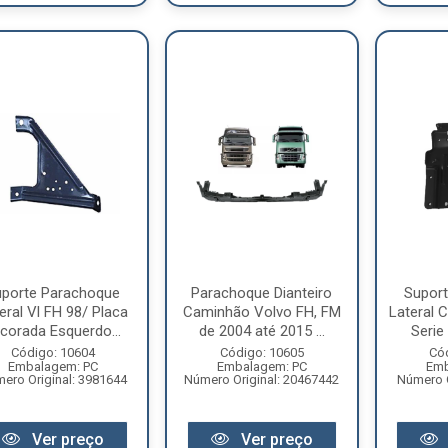
uporte Parachoque
Parachoque Dianteiro
Supor
eral Vl FH 98/ Placa
Caminhão Volvo FH, FM
Lateral 
corada Esquerdo...
de 2004 até 2015 ...
Serie 
Código: 10604
Código: 10605
Có
Embalagem: PC
Embalagem: PC
Emb
ero Original: 3981644
Número Original: 20467442
Número O
Ver preço
Ver preço