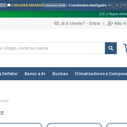
🇧🇷 🚚
CHEGARÁ AMANHÃ
- Cronômetro desligado
00
:
00
:
00
Exclusivo Goiás
🇧🇷 ⚠️ Regras válidas apenas para:
|
Já é cliente? - Entrar
Não é 
& Defletor
Banco a Ar
Buzinas
Climatizadores e Compon
HOQUE