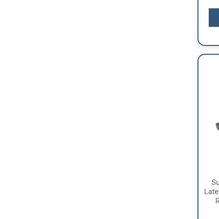
S
Late
R