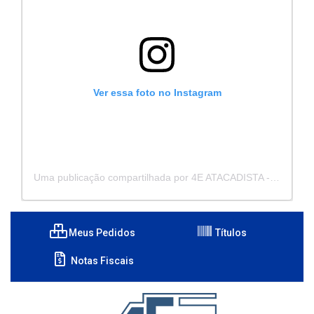
Ver essa foto no Instagram
Uma publicação compartilhada por 4E ATACADISTA - Distribuidora de Pecas e Acessórios (@4eatacadista)
Meus Pedidos
Títulos
Notas Fiscais