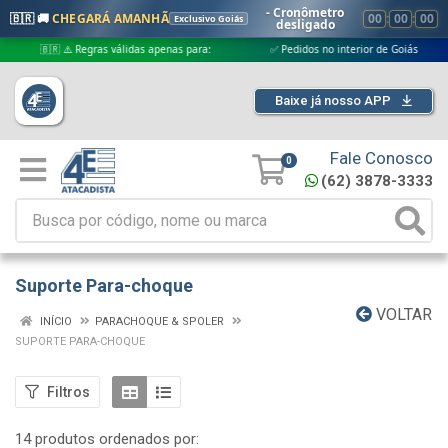
- Cronômetro
🇧🇷 🚚
CHEGARÁ AMANHÃ
00
:
00
:
00
Exclusivo Goiás
desligado
🇷 ⚠️ Regras válidas apenas para:
✅ Pedidos no interior de Goiás
✅ P
Baixe já nosso APP
Fale Conosco
0
(62) 3878-3333
Suporte Para-choque
VOLTAR
INÍCIO
PARACHOQUE & SPOLER
SUPORTE PARA-CHOQUE
Filtros
14 produtos ordenados por: