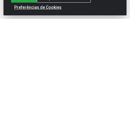
Preferências de Cookies
English
Español
×
ENTRE EM CAMPO COM A 4E!
Vista a camisa de quem joga para vencer.