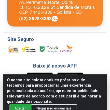
Av. Perimetral Norte, Qd.48
Lt. 15,16,28,29 St. Cândida de Morais
CEP: 74463-330 - Goiânia - GO
(62) 3878-3333
Site Seguro
Baixe já nosso APP
O nosso site coleta cookies próprios e de
terceiros para proporcionar uma experiência
Formas de Pagamento
personalizada ao usuário, apresentar publicidade
relevante de acordo com o seu perfil e melhorar a
qualidade do nosso site.
Aceitar
Negar não essenciais