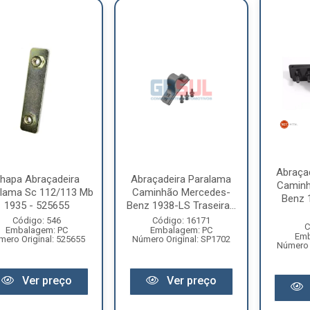
Abraça
hapa Abraçadeira
Abraçadeira Paralama
Caminh
alama Sc 112/113 Mb
Caminhão Mercedes-
Benz 
1935 - 525655
Benz 1938-LS Traseira...
Código: 546
Código: 16171
C
Embalagem: PC
Embalagem: PC
Emb
mero Original: 525655
Número Original: SP1702
Número 
Ver preço
Ver preço