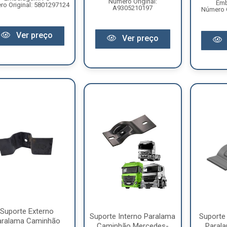
Número Original:
Emb
o Original: 5801297124
A9305210197
Número O
Ver preço
Ver preço
Suporte Externo
Suporte Interno Paralama
Suporte 
aralama Caminhão
Caminhão Mercedes-
Paral