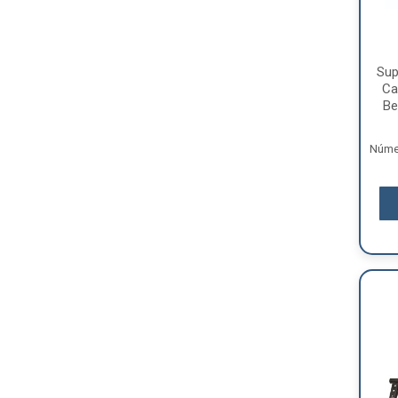
Sup
Ca
Be
Númer