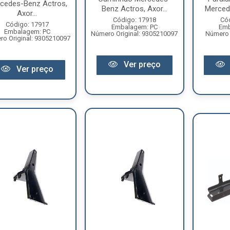
cedes-Benz Actros,
Benz Actros, Axor...
Mercede
Axor...
Código: 17918
Có
Código: 17917
Embalagem: PC
Emb
Embalagem: PC
Número Original: 9305210097
Número 
o Original: 9305210097
Ver preço
Ver preço