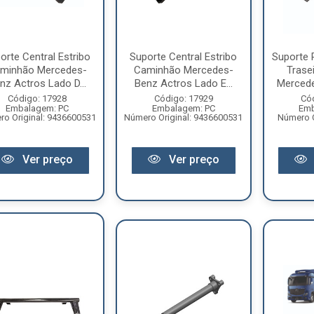
orte Central Estribo
Suporte Central Estribo
Suporte 
minhão Mercedes-
Caminhão Mercedes-
Trase
nz Actros Lado D...
Benz Actros Lado E...
Mercede
Código: 17928
Código: 17929
Có
Embalagem: PC
Embalagem: PC
Emb
o Original: 9436600531
Número Original: 9436600531
Número O
Ver preço
Ver preço