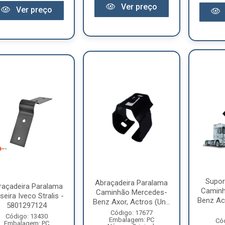
Ver preço
Ver preço
Supor
Abraçadeira Paralama
raçadeira Paralama
Caminh
Caminhão Mercedes-
seira Iveco Stralis -
Benz Ac
Benz Axor, Actros (Un...
5801297124
Código: 17677
Código: 13430
Embalagem: PC
Có
Embalagem: PC