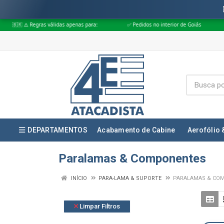
as válidas apenas para:
✅ Pedidos no interior de Goiás
✅ Pedidos apr
DEPARTAMENTOS
Acabamento de Cabine
Aerofólio 
Paralamas & Componentes
INÍCIO
PARA-LAMA & SUPORTE
PARALAMAS & CO
Limpar Filtros