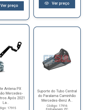
Ver preço
Ver preço
te Antena PX
Suporte do Tubo Central
ão Mercedes-
do Paralama Caminhão
tros Após 2021
Mercedes-Benz A...
La...
Código: 17916
digo: 17915
Embalagem: PC