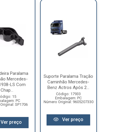
deira Paralama
Suporte Paralama Tração
ão Mercedes-
Caminhão Mercedes-
1938-LS Com
Benz Actros Após 2...
Chap...
Código: 17933
ódigo: 15
Embalagem: PC
alagem: PC
Número Original: 9605207330
Original: SP1706
Ver preço
Ver preço