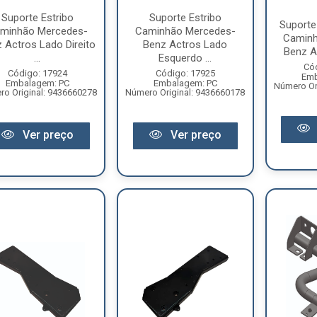
Suporte Estribo
Suporte Estribo
Suporte 
minhão Mercedes-
Caminhão Mercedes-
Caminh
 Actros Lado Direito
Benz Actros Lado
Benz Ac
...
Esquerdo ...
Có
Código: 17924
Código: 17925
Emb
Embalagem: PC
Embalagem: PC
Número Or
o Original: 9436660278
Número Original: 9436660178
Ver preço
Ver preço