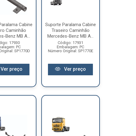
Paralama Cabine
Suporte Paralama Cabine
iro Caminhão
Traseiro Caminhão
s-Benz MB A...
Mercedes-Benz MB A...
digo: 17930
Código: 17931
alagem: PC
Embalagem: PC
riginal: SP1770D
Número Original: SP1770E
Ver preço
Ver preço