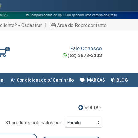
🎁 Compras acima de R$ 3.000 ganham uma camisa do Brasil
|
cliente? - Cadastrar
Área do Representante
Fale Conosco
0
(62) 3878-3333
en
Ar Condicionado p/ Caminhão
MARCAS
BLOG
VOLTAR
31 produtos ordenados por: