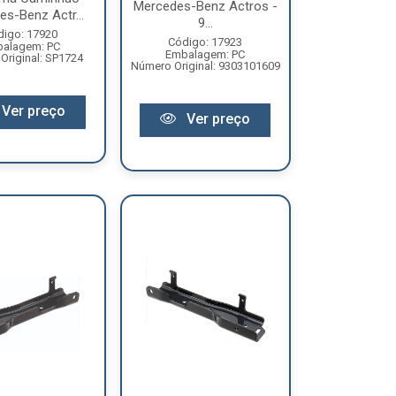
Mercedes-Benz Actros -
s-Benz Actr...
9...
digo: 17920
Código: 17923
alagem: PC
Embalagem: PC
Original: SP1724
Número Original: 9303101609
Ver preço
Ver preço