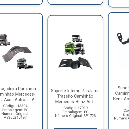
Supor
raçadeira Paralama
Suporte Interno Paralama
Caminh
minhão Mercedes-
Traseiro Caminhão
Benz Ac
z Axor, Actros - A...
Mercedes-Benz Act...
Código: 13394
Código: 17919
Embalagem: PC
Có
Embalagem: PC
Número Original:
Emb
Número Original: SP1723
A9305210197
Número O