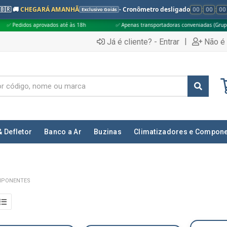
🇧🇷 🚚
CHEGARÁ AMANHÃ
- Cronômetro desligado
00
:
00
:
00
Exclusivo Goiás
ovados até às 18h
✅ Apenas transportadoras conveniadas (Grupo G5)
|
Já é cliente? - Entrar
Não é 
& Defletor
Banco a Ar
Buzinas
Climatizadores e Compon
MPONENTES