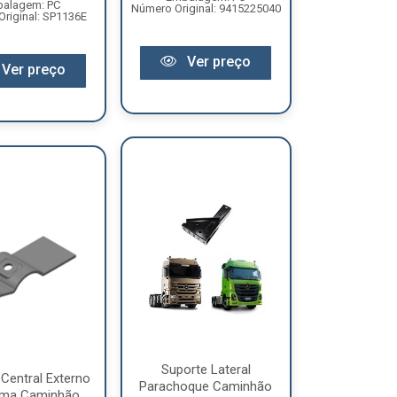
alagem: PC
Número Original: 9415225040
riginal: SP1136E
Ver preço
Ver preço
Suporte Lateral
Central Externo
Parachoque Caminhão
ama Caminhão