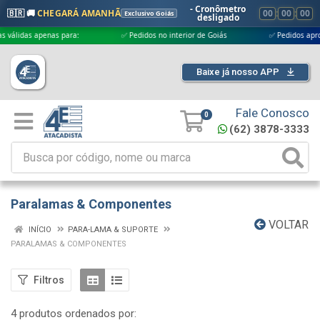
- Cronômetro
🇧🇷 🚚
CHEGARÁ AMANHÃ
00
:
00
:
00
Exclusivo Goiás
desligado
idas apenas para:
✅ Pedidos no interior de Goiás
✅ Pedidos aprovados
Baixe já nosso APP
Fale Conosco
0
(62) 3878-3333
Paralamas & Componentes
VOLTAR
INÍCIO
PARA-LAMA & SUPORTE
PARALAMAS & COMPONENTES
Filtros
4 produtos ordenados por: