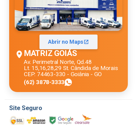
Abrir no Maps
MATRIZ GOIÁS
Av. Perimetral Norte, Qd.48
Lt. 15,16,28,29 St. Cândida de Morais
CEP: 74463-330 - Goiânia - GO
(62) 3878-3333
Site Seguro