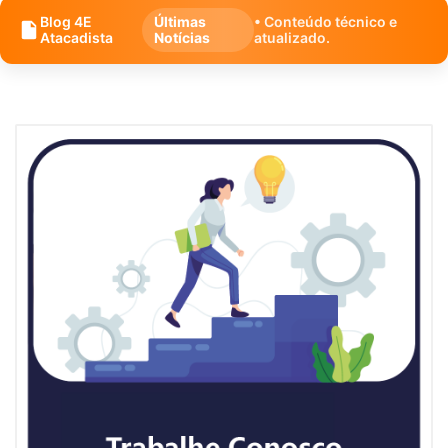
Blog 4E
Últimas
• Conteúdo técnico e
Atacadista
Notícias
atualizado.