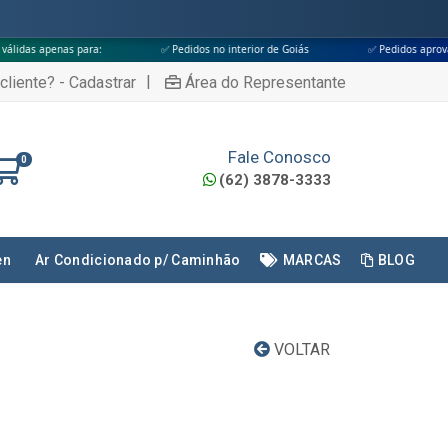
 para:
✅ Pedidos no interior de Goiás
✅ Pedidos aprovados até às 18
|
cliente? - Cadastrar
Área do Representante
Fale Conosco
0
(62) 3878-3333
en
Ar Condicionado p/ Caminhão
MARCAS
BLOG
VOLTAR