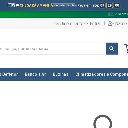
🇧🇷 🚚
CHEGARÁ AMANHÃ
- Peça em até:
09
:
28
:
59
Exclusivo Goiás
🇧🇷 ⚠️ Regras válidas apenas
|
Já é cliente? - Entrar
Não é 
& Defletor
Banco a Ar
Buzinas
Climatizadores e Compon