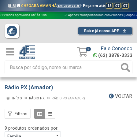
🇧🇷 🚚
CHEGARÁ AMANHÃ
- Peça em até:
15
:
07
:
06
Exclusivo Goiás
os aprovados até às 18h
✅ Apenas transportadoras conveniadas (Grupo G5)
Baixe já nosso APP
Fale Conosco
0
(62) 3878-3333
Rádio PX (Amador)
VOLTAR
INÍCIO
RÁDIO PX
RÁDIO PX (AMADOR)
Filtros
9 produtos ordenados por: