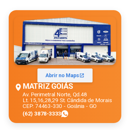
Abrir no Maps
MATRIZ GOIÁS
Av. Perimetral Norte, Qd.48
Lt. 15,16,28,29 St. Cândida de Morais
CEP: 74463-330 - Goiânia - GO
(62) 3878-3333