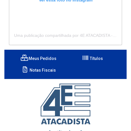
Ver essa foto no Instagram
Uma publicação compartilhada por 4E ATACADISTA - Distribuidora de Pecas e Acessórios (@4eatacadista)
Meus Pedidos
Títulos
Notas Fiscais