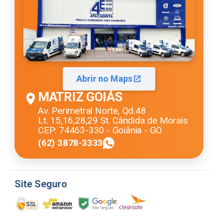
Abrir no Maps
MATRIZ GOIÁS
Av. Perimetral Norte, Qd.48
Lt. 15,16,28,29 St. Cândida de Morais
CEP: 74463-330 - Goiânia - GO
(62) 3878-3333
Site Seguro