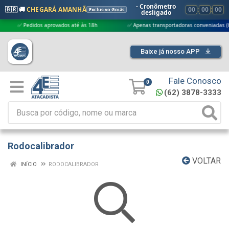
- Cronômetro
🇧🇷 🚚
CHEGARÁ AMANHÃ
00
:
00
:
00
Exclusivo Goiás
desligado
✅ Pedidos aprovados até às 18h
✅ Apenas transportadoras conveniadas (Grupo
Baixe já nosso APP
Fale Conosco
0
(62) 3878-3333
Rodocalibrador
VOLTAR
INÍCIO
RODOCALIBRADOR