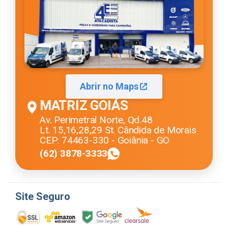
Abrir no Maps
MATRIZ GOIÁS
Av. Perimetral Norte, Qd.48
Lt. 15,16,28,29 St. Cândida de Morais
CEP: 74463-330 - Goiânia - GO
(62) 3878-3333
Site Seguro