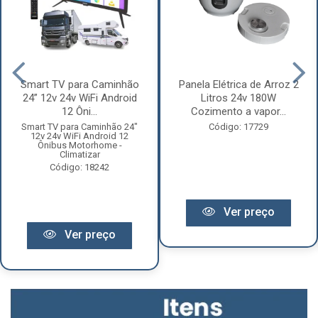
Smart TV para Caminhão
Panela Elétrica de Arroz 2
24” 12v 24v WiFi Android
Litros 24v 180W
12 Ôni...
Cozimento a vapor...
Smart TV para Caminhão 24"
Código: 17729
12v 24v WiFi Android 12
Ônibus Motorhome -
Climatizar
Código: 18242
Ver preço
Ver preço