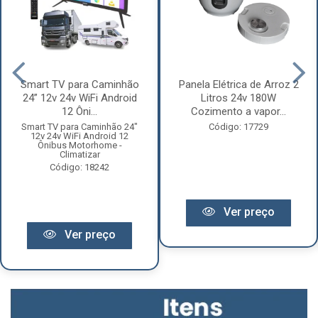
Smart TV para Caminhão
Panela Elétrica de Arroz 2
24” 12v 24v WiFi Android
Litros 24v 180W
12 Ôni...
Cozimento a vapor...
Smart TV para Caminhão 24"
Código: 17729
12v 24v WiFi Android 12
Ônibus Motorhome -
Climatizar
Código: 18242
Ver preço
Ver preço