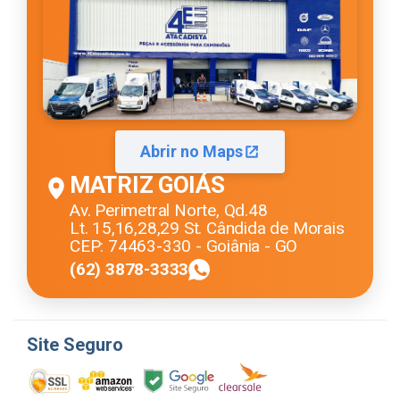
Abrir no Maps
MATRIZ GOIÁS
Av. Perimetral Norte, Qd.48
Lt. 15,16,28,29 St. Cândida de Morais
CEP: 74463-330 - Goiânia - GO
(62) 3878-3333
Site Seguro