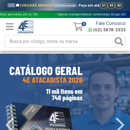
🇧🇷 🚚
CHEGARÁ AMANHÃ
- Peça em até:
01
:
45
:
39
Exclusivo Goiás
 até às 18h
✅ Apenas transportadoras conveniadas (Grupo G5)
🎁 Co
Fale Conosco
0
(62) 3878-3333