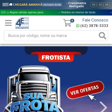
- Cronômetro
🇧🇷 🚚
CHEGARÁ AMANHÃ
00
:
00
:
00
Exclusivo Goiás
desligado
válidas apenas para:
✅ Pedidos no interior de Goiás
✅ Pedidos aprova
Fale Conosco
0
(62) 3878-3333