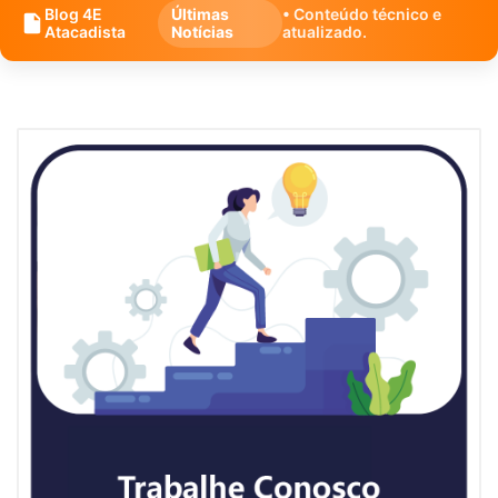
Blog 4E
Últimas
• Conteúdo técnico e
Atacadista
Notícias
atualizado.