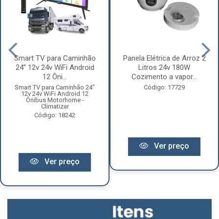
Smart TV para Caminhão
Panela Elétrica de Arroz 2
24” 12v 24v WiFi Android
Litros 24v 180W
12 Ôni...
Cozimento a vapor...
Smart TV para Caminhão 24"
Código: 17729
12v 24v WiFi Android 12
Ônibus Motorhome -
Climatizar
Código: 18242
Ver preço
Ver preço