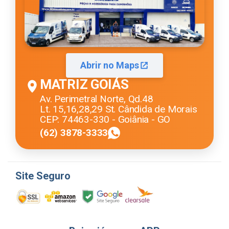
Abrir no Maps
MATRIZ GOIÁS
Av. Perimetral Norte, Qd.48
Lt. 15,16,28,29 St. Cândida de Morais
CEP: 74463-330 - Goiânia - GO
(62) 3878-3333
Site Seguro