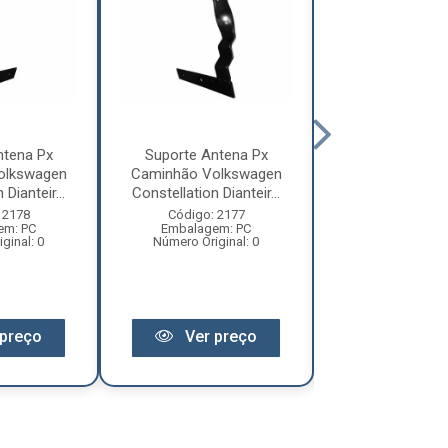
ntena Px
Suporte Antena Px
Suporte Ante
olkswagen
Caminhão Volkswagen
Caminhão Scani
Dianteir...
Constellation Dianteir...
7 Dianteiro Lad
 2178
Código: 2177
Código: 16
em: PC
Embalagem: PC
Embalagem:
ginal: 0
Número Original: 0
Número Original:
preço
Ver preço
Ver pr