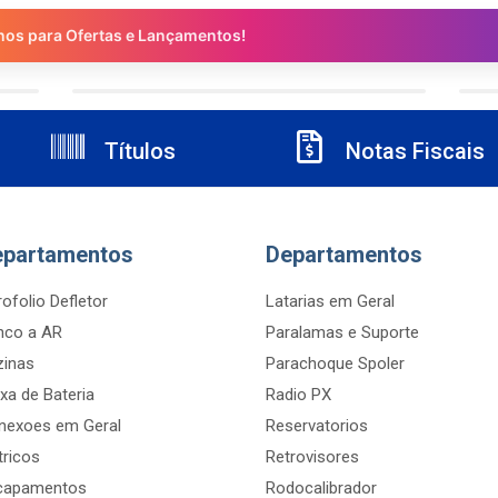
nos para Ofertas e Lançamentos!
Títulos
Notas Fiscais
epartamentos
Departamentos
ofolio Defletor
Latarias em Geral
nco a AR
Paralamas e Suporte
zinas
Parachoque Spoler
xa de Bateria
Radio PX
nexoes em Geral
Reservatorios
tricos
Retrovisores
capamentos
Rodocalibrador