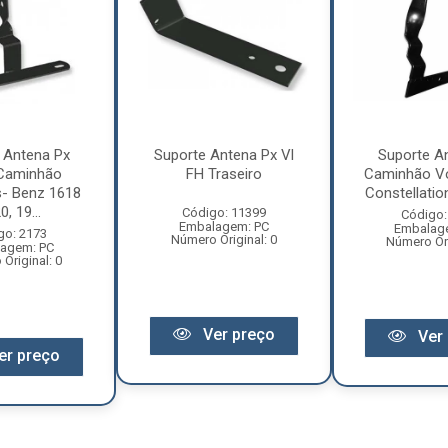
 Antena Px
Suporte Antena Px Vl
Suporte A
Caminhão
FH Traseiro
Caminhão V
- Benz 1618
Constellation 
, 19...
Código: 11399
Código:
Embalagem: PC
Embalag
go: 2173
Número Original: 0
Número Ori
agem: PC
Original: 0
Ver preço
Ver 
er preço