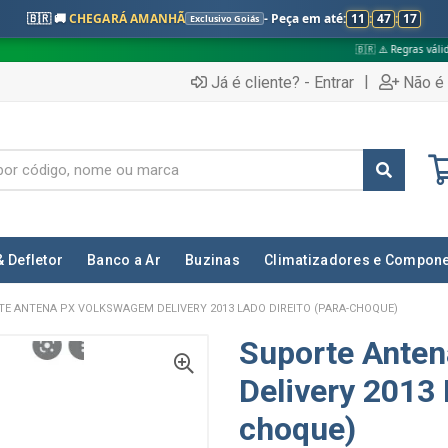
🇧🇷 🚚
CHEGARÁ AMANHÃ
- Peça em até:
11
:
47
:
15
Exclusivo Goiás
🇧🇷 ⚠️ Regras válidas apenas para:
|
Já é cliente? - Entrar
Não é 
& Defletor
Banco a Ar
Buzinas
Climatizadores e Compon
E ANTENA PX VOLKSWAGEM DELIVERY 2013 LADO DIREITO (PARA-CHOQUE)
Suporte Ante
Delivery 2013 
choque)