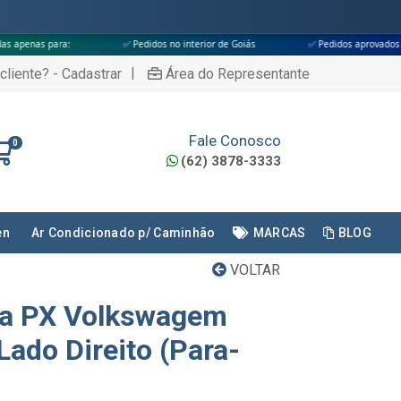
✅ Pedidos no interior de Goiás
✅ Pedidos aprovados até às 18h
|
cliente? - Cadastrar
Área do Representante
Fale Conosco
0
(62) 3878-3333
en
Ar Condicionado p/ Caminhão
MARCAS
BLOG
VOLTAR
na PX Volkswagem
Lado Direito (Para-