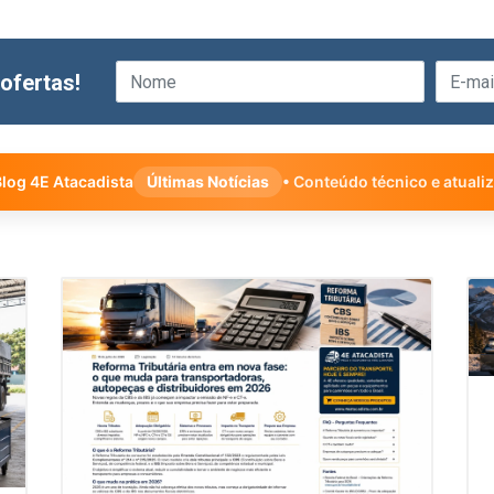
ofertas!
log 4E Atacadista
Últimas Notícias
• Conteúdo técnico e atuali