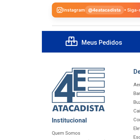
Instagram
@4eatacadista
• Siga-
Meus Pedidos
D
Aer
Ba
Bu
Cai
Institucional
Co
Ele
Quem Somos
Es