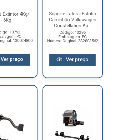
Suporte Lateral Estribo
 Extintor 4Kg/
Caminhão Volkswagen
6Kg
Constellation Ap...
digo: 10792
Código: 13296
alagem: PC
Embalagem: PC
iginal: 130024800
Número Original: 2S2803562
Ver preço
Ver preço