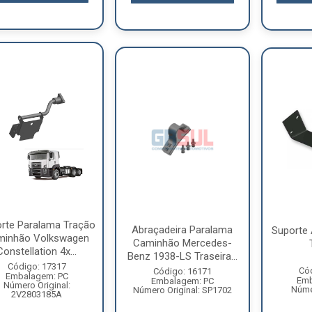
rte Paralama Tração
Abraçadeira Paralama
Suporte 
minhão Volkswagen
Caminhão Mercedes-
Constellation 4x...
Benz 1938-LS Traseira...
Código: 17317
Có
Código: 16171
Embalagem: PC
Emb
Embalagem: PC
Número Original:
Númer
Número Original: SP1702
2V2803185A