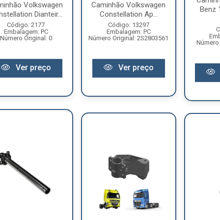
Caminh
minhão Volkswagen
Caminhão Volkswagen
Benz 
stellation Dianteir...
Constellation Ap...
Código: 2177
Código: 13297
C
Embalagem: PC
Embalagem: PC
Emb
Número Original: 0
Número Original: 2S2803561
Número 
Ver preço
Ver preço