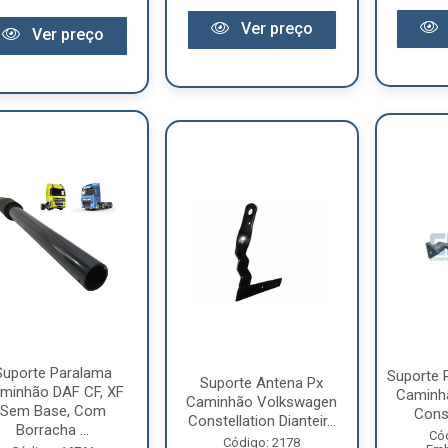
Ver preço
Ver preço
Suporte Paralama
Suporte 
Suporte Antena Px
minhão DAF CF, XF
Caminh
Caminhão Volkswagen
Sem Base, Com
Const
Constellation Dianteir...
Borracha ...
Có
Código: 2178