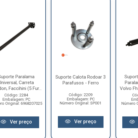
Suporte Paralama
Suport
Suporte Calota Rodoar 3
Universal, Carreta
Paral
Parafusos - Ferro
on, Faccihini (5 Fur...
Volvo Fh
Código: 2209
Código: 2284
Có
Embalagem: PC
Embalagem: PC
Emb
Número Original: SP001
o Original: 6968207025
Número O
Ver preço
Ver preço