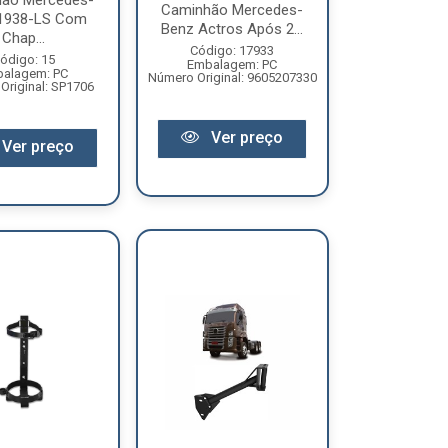
ão Mercedes-
Caminhão Mercedes-
1938-LS Com
Benz Actros Após 2...
Chap...
Código: 17933
ódigo: 15
Embalagem: PC
alagem: PC
Número Original: 9605207330
Original: SP1706
Ver preço
Ver preço