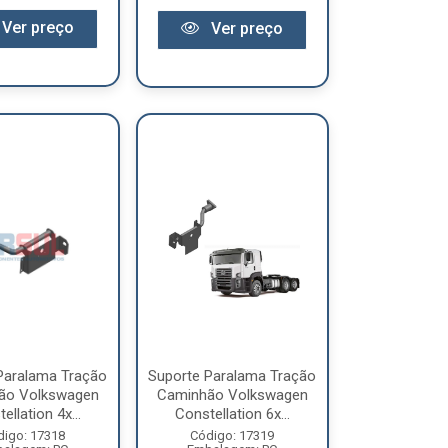
Ver preço
Ver preço
Paralama Tração
Suporte Paralama Tração
ão Volkswagen
Caminhão Volkswagen
ellation 4x...
Constellation 6x...
digo: 17318
Código: 17319