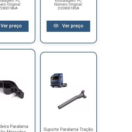
alagem: PC
Embalagem: PC
ro Original:
Número Original:
V2803186A
2V2803185A
Ver preço
Ver preço
deira Paralama
Suporte Paralama Tração