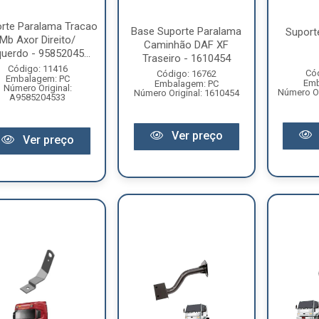
rte Paralama Tracao
Base Suporte Paralama
Suporte
Mb Axor Direito/
Caminhão DAF XF
uerdo - 95852045...
Traseiro - 1610454
Código: 11416
Có
Código: 16762
Embalagem: PC
Emb
Embalagem: PC
Número Original:
Número Or
Número Original: 1610454
A9585204533
Ver preço
Ver preço