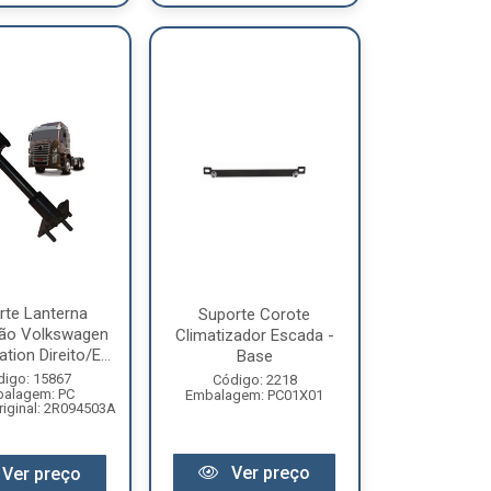
rte Lanterna
Suporte Corote
ão Volkswagen
Climatizador Escada -
tion Direito/E...
Base
digo: 15867
Código: 2218
alagem: PC
Embalagem: PC01X01
iginal: 2R094503A
Ver preço
Ver preço