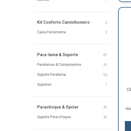
1
Kit Conforto Caminhoneiro
2
Caixa Ferramenta
2
Para-lama & Suporte
87
Paralamas & Componentes
31
Suporte Paralama
55
Suportes
1
Cl
Parachoque & Spoler
41
Nú
Suporte Para-choque
41