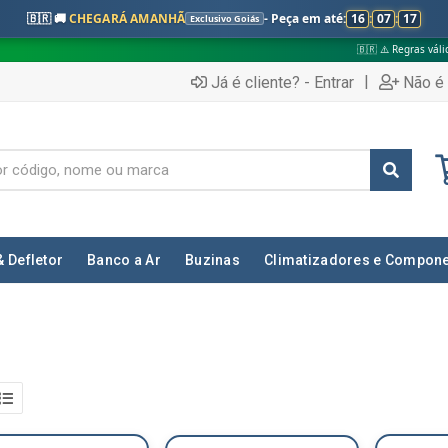
🇧🇷 🚚
CHEGARÁ AMANHÃ
- Peça em até:
16
:
07
:
16
Exclusivo Goiás
🇧🇷 ⚠️ Regras válidas apenas para:
|
Já é cliente? - Entrar
Não é 
& Defletor
Banco a Ar
Buzinas
Climatizadores e Compon