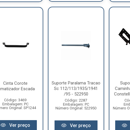
Suporte Paralama Tracao
Supo
Cinta Corote
Sc 112/113/1935/1941
Caminh
imatizador Escada
/95 - 522950
Constella
Código: 3469
Código: 2287
Có
Embalagem: PC
Embalagem: PC
Emb
mero Original: SP1244
Número Original: 522950
Número Or
Ver preço
Ver preço