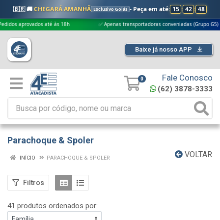
🇧🇷 🚚
CHEGARÁ AMANHÃ
- Peça em até:
15
:
42
:
47
Exclusivo Goiás
ados até às 18h
✅ Apenas transportadoras conveniadas (Grupo G5)

Baixe já nosso APP
Fale Conosco
0
(62) 3878-3333
Parachoque & Spoler
VOLTAR
INÍCIO
PARACHOQUE & SPOLER
Filtros
41 produtos ordenados por: