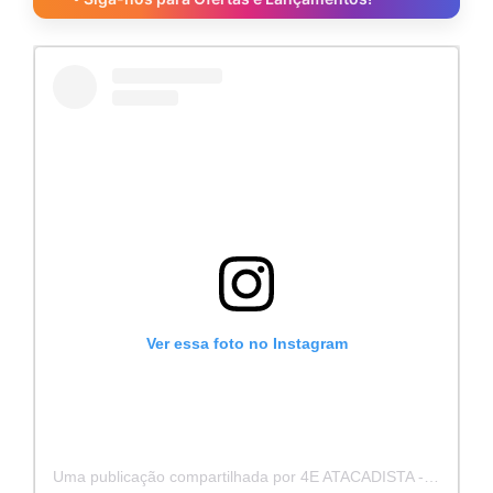
Ver essa foto no Instagram
Uma publicação compartilhada por 4E ATACADISTA - Distribuidora de Pecas e Acessórios (@4eatacadista)