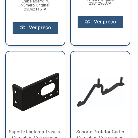
Embalagem: PC
23B129687A
Número Original:
23B821151A
Ver preço
Ver preço
Suporte Lanterna Traseira
Suporte Protetor Carter
Caminhão Volkswagen
Caminhão Volkswagen