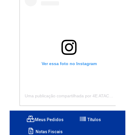
Ver essa foto no Instagram
Uma publicação compartilhada por 4E ATACADISTA - Distribuidora de Pecas e Acessórios (@4eatacadista)
Meus Pedidos
Títulos
Notas Fiscais