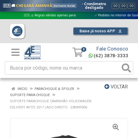
- Cronômetro
🇧🇷 🚚
CHEGARÁ AMANHÃ
00
:
00
:
00
Exclusivo Goiás
desligado
🇧🇷 ⚠️ Regras válidas apenas para:
✅ Pedidos no interior de Goiás
Baixe já nosso APP
Fale Conosco
0
(62) 3878-3333
VOLTAR
INÍCIO
PARACHOQUE & SPOLER
SUPORTE PARA-CHOQUE
SUPORTE PARACHOQUE CAMINHÃO VOLKSWAGEN
DELIVERY APÓS 2017 LADO DIREITO - 23B899306