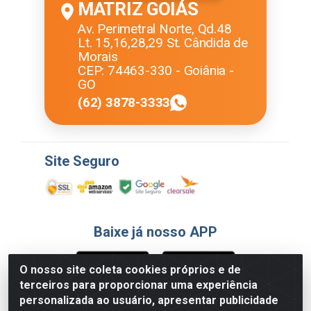
MATRIZ GOIÁS
Av. Perimetral Norte, Qd.48
Lt. 15,16,28,29 St. Cândida de
Morais
CEP: 74463-330 - Goiânia -
GO
(62) 3878-3333
Site Seguro
Baixe já nosso APP
O nosso site coleta cookies próprios e de
terceiros para proporcionar uma experiência
Formas de Pagamento
personalizada ao usuário, apresentar publicidade