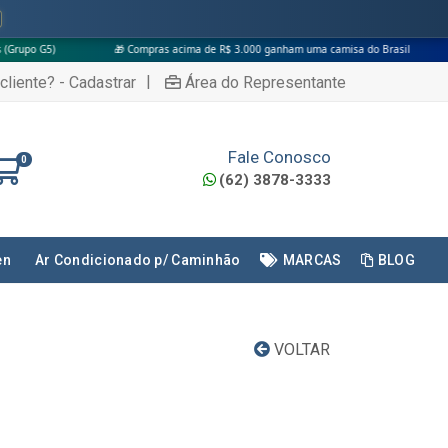
🎁 Compras acima de R$ 3.000 ganham uma camisa do Brasil
|
cliente? - Cadastrar
Área do Representante
Fale Conosco
0
(62) 3878-3333
en
Ar Condicionado p/ Caminhão
MARCAS
BLOG
VOLTAR