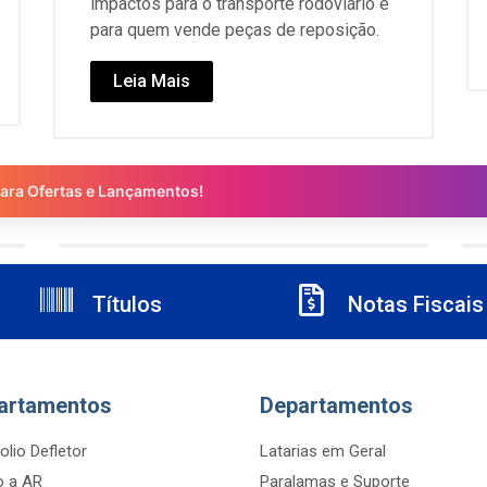
impactos para o transporte rodoviário e
para quem vende peças de reposição.
Leia Mais
para Ofertas e Lançamentos!
Títulos
Notas Fiscais
artamentos
Departamentos
olio Defletor
Latarias em Geral
 a AR
Paralamas e Suporte