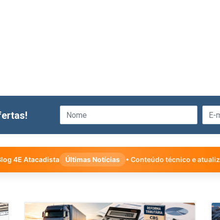
ertas!
log 4E Atacadista
Últimas Notícias
• Conteúdo técnico e atuali