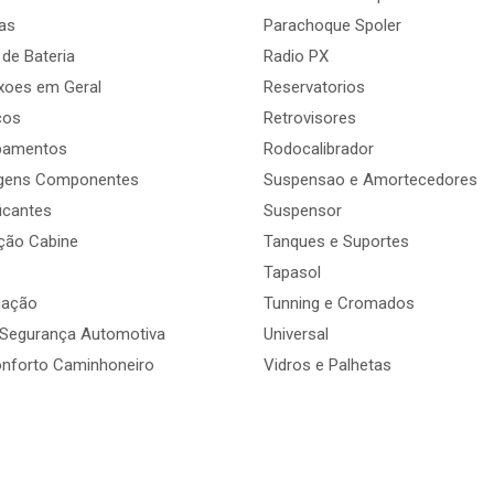
as
Parachoque Spoler
 de Bateria
Radio PX
oes em Geral
Reservatorios
cos
Retrovisores
pamentos
Rodocalibrador
agens Componentes
Suspensao e Amortecedores
ficantes
Suspensor
ção Cabine
Tanques e Suportes
Tapasol
nação
Tunning e Cromados
 Segurança Automotiva
Universal
onforto Caminhoneiro
Vidros e Palhetas