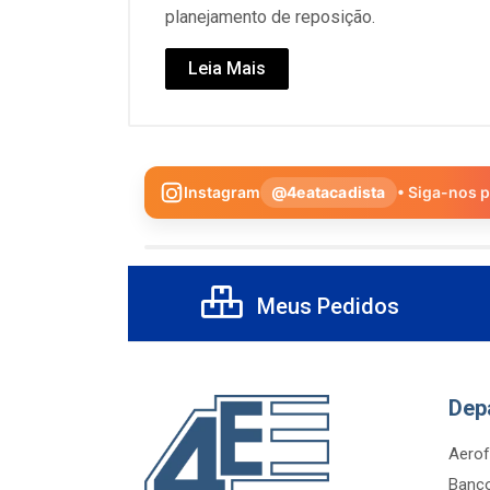
planejamento de reposição.
Leia Mais
Instagram
@4eatacadista
• Siga-nos 
Meus Pedidos
Dep
Aerof
Banco