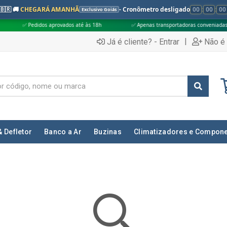
🇧🇷 🚚
CHEGARÁ AMANHÃ
- Cronômetro desligado
00
:
00
:
00
Exclusivo Goiás
s aprovados até às 18h
✅ Apenas transportadoras conveniadas (Grupo G5)
|
Já é cliente? - Entrar
Não é 
& Defletor
Banco a Ar
Buzinas
Climatizadores e Compon