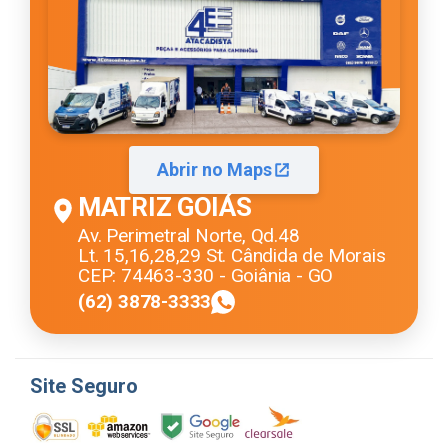
Abrir no Maps
MATRIZ GOIÁS
Av. Perimetral Norte, Qd.48
Lt. 15,16,28,29 St. Cândida de Morais
CEP: 74463-330 - Goiânia - GO
(62) 3878-3333
Site Seguro