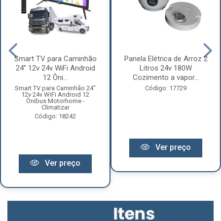
Smart TV para Caminhão
Panela Elétrica de Arroz 2
24” 12v 24v WiFi Android
Litros 24v 180W
12 Ôni...
Cozimento a vapor...
Smart TV para Caminhão 24"
Código: 17729
12v 24v WiFi Android 12
Ônibus Motorhome -
Climatizar
Código: 18242
Ver preço
Ver preço