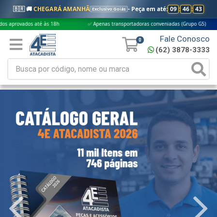
🇧🇷 🚚
CHEGARÁ AMANHÃ
- Peça em até:
09
:
46
:
42
Exclusivo Goiás
até às 18h
✅ Apenas transportadoras conveniadas (Grupo G5)
🎁 Comp
Fale Conosco
0
(62) 3878-3333