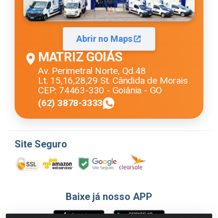
Abrir no Maps
MATRIZ GOIÁS
Av. Perimetral Norte, Qd.48
Lt. 15,16,28,29 St. Cândida de Morais
CEP: 74463-330 - Goiânia - GO
(62) 3878-3333
Site Seguro
Baixe já nosso APP