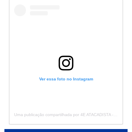
Ver essa foto no Instagram
Uma publicação compartilhada por 4E ATACADISTA - Distribuidora de Pecas e Acessórios (@4eatacadista)