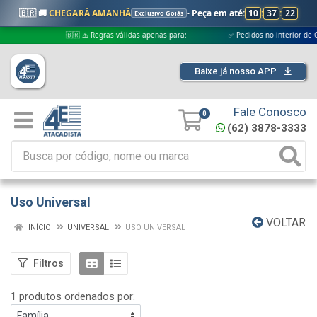
🇧🇷 🚚
CHEGARÁ AMANHÃ
- Peça em até:
10
:
37
:
22
Exclusivo Goiás
🇧🇷 ⚠️ Regras válidas apenas para:
✅ Pedidos no interior de Goiás
Baixe já nosso APP
Fale Conosco
0
(62) 3878-3333
Uso Universal
VOLTAR
INÍCIO
UNIVERSAL
USO UNIVERSAL
Filtros
1 produtos ordenados por: