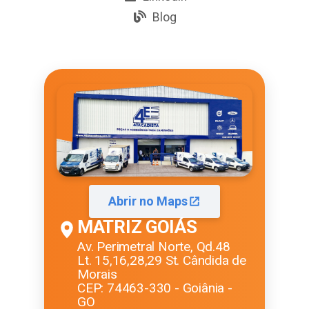
Blog
Abrir no Maps
MATRIZ GOIÁS
Av. Perimetral Norte, Qd.48
Lt. 15,16,28,29 St. Cândida de
Morais
CEP: 74463-330 - Goiânia -
GO