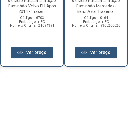
02 Meio Paralama Tração
02 Meio Paralama Tração
Caminhão Volvo FH Após
Caminhão Mercedes-
2014 - Trasei...
Benz Axor Traseiro...
Código: 16703
Código: 10164
Embalagem: PC
Embalagem: PC
Número Original: 21094391
Número Original: 9305200020
Ver preço
Ver preço