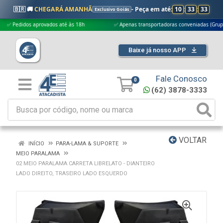
🇧🇷 🚚
CHEGARÁ AMANHÃ
- Peça em até:
10
:
33
:
32
Exclusivo Goiás
edidos aprovados até às 18h
✅ Apenas transportadoras conveniadas (Grupo G5)
Baixe já nosso APP
Fale Conosco
0
(62) 3878-3333
VOLTAR
INÍCIO
PARA-LAMA & SUPORTE
MEIO PARALAMA
02 MEIO PARALAMA CARRETA LIBRELATO - DIANTEIRO
LADO DIREITO, TRASEIRO LADO ESQUERDO