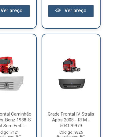
Ver preço
Ver preço
rontal Caminhão
Grade Frontal IV Stralis
s-Benz 1938-S
Após 2008 - RTM -
l Sem Embl...
504170979
digo: 7121
Código: 9325
alagem: PC
Embalagem: PC