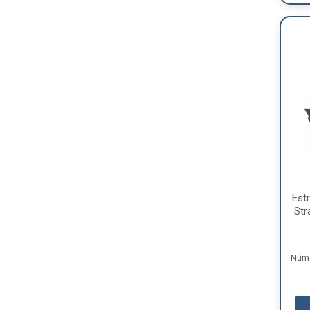
Est
Str
Núme