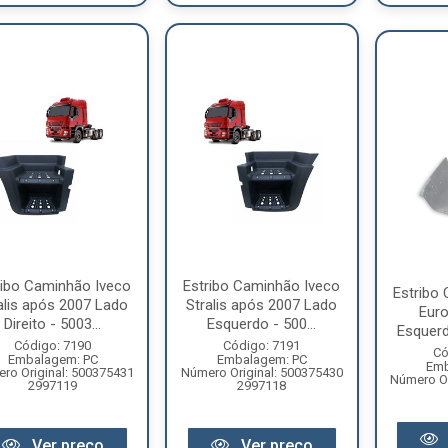
ribo Caminhão Iveco
Estribo Caminhão Iveco
Estribo
alis após 2007 Lado
Stralis após 2007 Lado
Eur
Direito - 5003...
Esquerdo - 500...
Esquer
Código: 7190
Código: 7191
Có
Embalagem: PC
Embalagem: PC
Emb
ro Original: 500375431
Número Original: 500375430
Número Or
2997119
2997118
Ver preço
Ver preço