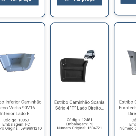
ibo Inferior Caminhão
Estribo
Estribo Caminhão Scania
veco Vertis 90V16
Eurotec
Série 4 ”T” Lado Direito...
Inferior Lado E...
Dire
Código: 12481
Código: 10853
Có
Embalagem: PC
Embalagem: PC
Emb
Número Original: 1504721
o Original: 5949891210
Número O