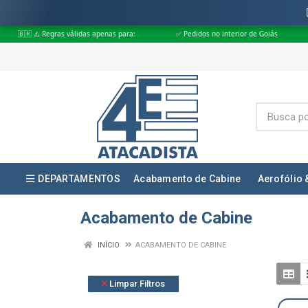
as válidas apenas para:
✅ Pedidos no interior de Goiás
✅ Pedidos apr
DEPARTAMENTOS
Acabamento de Cabine
Aerofólio 
Acabamento de Cabine
INÍCIO
ACABAMENTO DE CABINE
Limpar Filtros