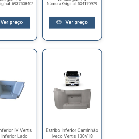
iginal: 6937508402
Número Original: 504170979
Ver preço
Ver preço
nferior IV Vertis
Estribo Inferior Caminhão
Inferior Lado
Iveco Vertis 130V18