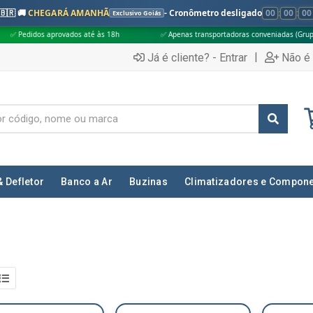
🇧🇷 🚚
CHEGARÁ AMANHÃ
- Cronômetro desligado
00
:
00
:
00
Exclusivo Goiás
ovados até às 18h
✅ Apenas transportadoras conveniadas (Grupo G5)
|
Já é cliente? - Entrar
Não é 
& Defletor
Banco a Ar
Buzinas
Climatizadores e Compon