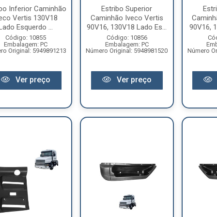
ibo Inferior Caminhão
Estribo Superior
Estr
veco Vertis 130V18
Caminhão Iveco Vertis
Caminhã
Lado Esquerdo ...
90V16, 130V18 Lado Es...
90V16, 1
Código: 10855
Código: 10856
Có
Embalagem: PC
Embalagem: PC
Emb
o Original: 5949891213
Número Original: 5948981520
Número Or
Ver preço
Ver preço