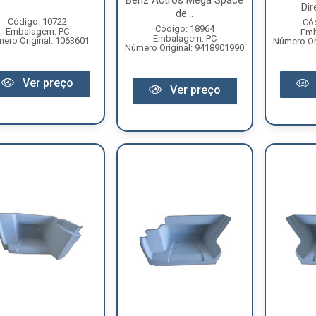
Benz Actros Mega Space
Dir
de...
Código: 10722
Có
Código: 18964
Embalagem: PC
Emb
Embalagem: PC
ero Original: 1063601
Número Or
Número Original: 9418901990
Ver preço
Ver preço