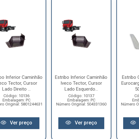
ibo Inferior Caminhão
Estribo Inferior Caminhão
Estribo
eco Tector, Cursor
Iveco Tector, Cursor
Eurocarg
Lado Direito ...
Lado Esquerdo...
5
Código: 10136
Código: 10137
Có
Embalagem: PC
Embalagem: PC
Emb
o Original: 5801244631
Número Original: 504331360
Número Or
Ver preço
Ver preço