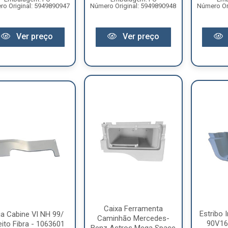
o Original: 5949890947
Número Original: 5949890948
Número Or
Ver preço
Ver preço
Caixa Ferramenta
Estribo I
ia Cabine Vl NH 99/
Caminhão Mercedes-
90V16 
eito Fibra - 1063601