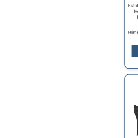
Estr
I
Númer