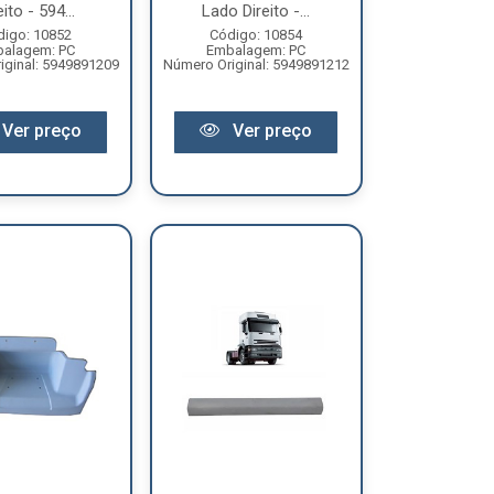
eito - 594...
Lado Direito -...
digo: 10852
Código: 10854
alagem: PC
Embalagem: PC
iginal: 5949891209
Número Original: 5949891212
Ver preço
Ver preço