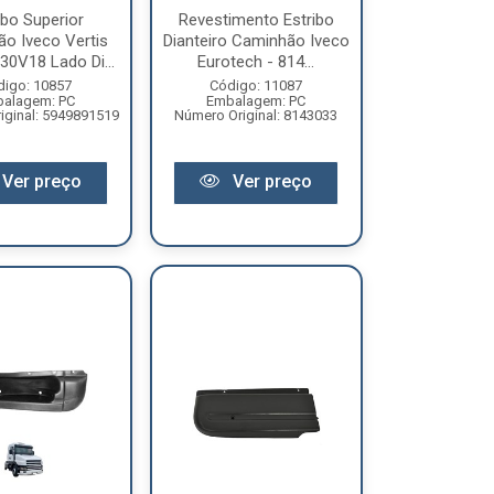
ibo Superior
Revestimento Estribo
o Iveco Vertis
Dianteiro Caminhão Iveco
30V18 Lado Di...
Eurotech - 814...
digo: 10857
Código: 11087
alagem: PC
Embalagem: PC
iginal: 5949891519
Número Original: 8143033
Ver preço
Ver preço