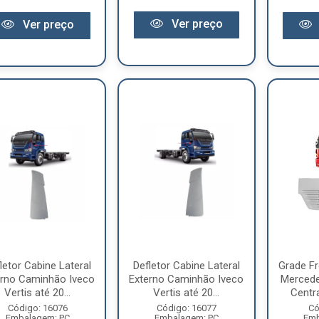
Ver preço
Ver preço
letor Cabine Lateral
Defletor Cabine Lateral
Grade F
erno Caminhão Iveco
Externo Caminhão Iveco
Mercede
Vertis até 20...
Vertis até 20...
Centra
Código: 16076
Código: 16077
Có
Embalagem: PC
Embalagem: PC
Emb