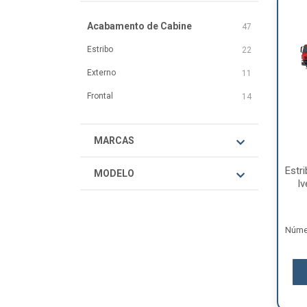
Acabamento de Cabine
47
Estribo
22
Externo
11
Frontal
14
MARCAS
Estr
MODELO
Iv
Númer