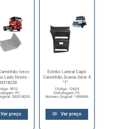
 Caminhão Iveco
Estribo Lateral Capô
o Lado Direito -
Caminhão Scania Série 4
00318230
”T”...
digo: 9012
Código: 12624
alagem: PC
Embalagem: PC
iginal: 500318230
Número Original: 1490499
Ver preço
Ver preço