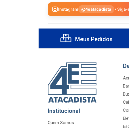
Instagram
@4eatacadista
• Siga-
Meus Pedidos
D
Aer
Ba
Bu
Cai
Institucional
Co
Ele
Quem Somos
Es