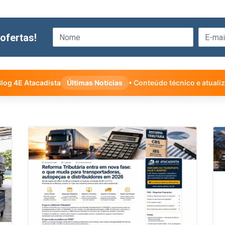
ofertas!
log 4E Atacadista
Últimas Notícias
• Conteúdo técnico e atuali