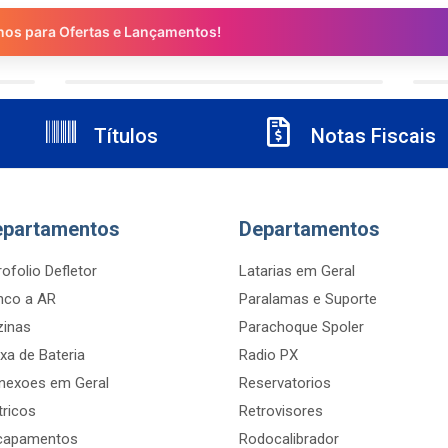
nos para Ofertas e Lançamentos!
Títulos
Notas Fiscais
epartamentos
Departamentos
ofolio Defletor
Latarias em Geral
nco a AR
Paralamas e Suporte
zinas
Parachoque Spoler
xa de Bateria
Radio PX
nexoes em Geral
Reservatorios
tricos
Retrovisores
capamentos
Rodocalibrador