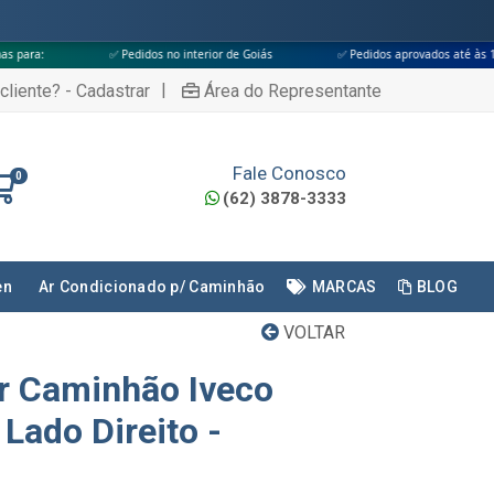
✅ Pedidos no interior de Goiás
✅ Pedidos aprovados até às 18h
✅ A
|
cliente? - Cadastrar
Área do Representante
Fale Conosco
0
(62) 3878-3333
en
Ar Condicionado p/ Caminhão
MARCAS
BLOG
VOLTAR
or Caminhão Iveco
 Lado Direito -