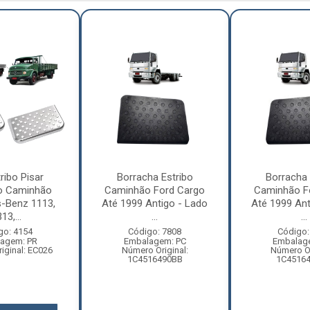
ribo Pisar
Borracha Estribo
Borracha 
o Caminhão
Caminhão Ford Cargo
Caminhão F
-Benz 1113,
Até 1999 Antigo - Lado
Até 1999 Ant
13,...
...
...
go: 4154
Código: 7808
Código:
agem: PR
Embalagem: PC
Embalag
iginal: EC026
Número Original:
Número Or
1C4516490BB
1C4516