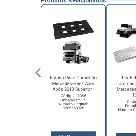
Produtos Relacionados
 Pisar Caminhão
Estribo Pisar Caminhão
Par Est
es-Benz Atego
Mercedes-Benz Axor
Cromad
013 Superio...
Após 2013 Superior...
Mercedes
13
digo: 13538
Código: 12396
balagem: PC
Embalagem: PC
Códi
ero Original:
Número Original:
Embal
586660828
9586660928
Número Or