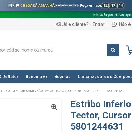
🇧🇷 🚚
CHEGARÁ AMANHÃ
- Peça em até:
12
:
17
:
13
Exclusivo Goiás
🇧🇷 ⚠️ Regras válidas apenas para:
|
Já é cliente? - Entrar
Não é 
& Defletor
Banco a Ar
Buzinas
Climatizadores e Compon
STRIBO INFERIOR CAMINHÃO IVECO TECTOR, CURSOR LADO DIREITO - 5801244631
Estribo Inferi
Tector, Cursor
5801244631