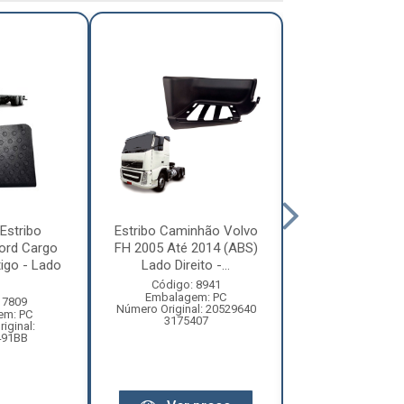
Estribo
Estribo Caminhão Volvo
Estribo Pisar 
ord Cargo
FH 2005 Até 2014 (ABS)
Mercedes-Ben
igo - Lado
Lado Direito -...
Após 2013 Sup
Código: 8941
Código: 13
Embalagem: PC
Embalagem:
 7809
Número Original: 20529640
Número Origi
em: PC
3175407
95866608
iginal:
491BB