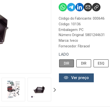
Código do Fabricante: 000646
Código: 10136
Embalagem: PC
Número Original: 5801244631
Marca:
Iveco
Fornecedor:
Fibracel
LADO
DIR
DIR
ESQ
Ver preço