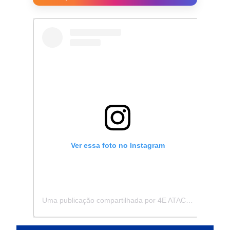
Ver essa foto no Instagram
Uma publicação compartilhada por 4E ATACADISTA - Distribuidora de Pecas e Acessórios (@4eatacadista)