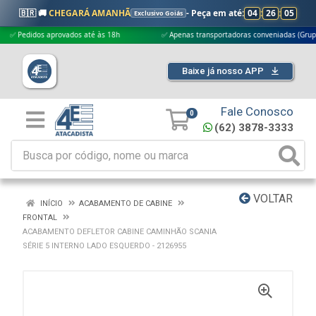
🇧🇷 🚚
CHEGARÁ AMANHÃ
- Peça em até:
04
:
26
:
04
Exclusivo Goiás
edidos aprovados até às 18h
✅ Apenas transportadoras conveniadas (Grupo G5)
Baixe já nosso APP
Fale Conosco
0
(62) 3878-3333
VOLTAR
INÍCIO
ACABAMENTO DE CABINE
FRONTAL
ACABAMENTO DEFLETOR CABINE CAMINHÃO SCANIA
SÉRIE 5 INTERNO LADO ESQUERDO - 2126955