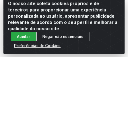
O nosso site coleta cookies próprios e de
terceiros para proporcionar uma experiência
Formas de Pagamento
personalizada ao usuário, apresentar publicidade
relevante de acordo com o seu perfil e melhorar a
qualidade do nosso site.
Aceitar
Negar não essenciais
Preferências de Cookies
English
Español
×
ENTRE EM CAMPO COM A 4E!
Vista a camisa de quem joga para vencer.