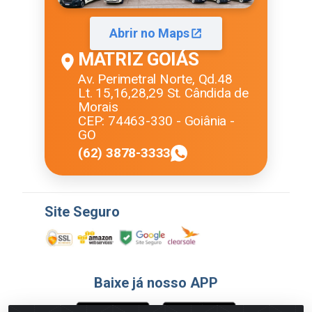
Abrir no Maps
MATRIZ GOIÁS
Av. Perimetral Norte, Qd.48
Lt. 15,16,28,29 St. Cândida de
Morais
CEP: 74463-330 - Goiânia -
GO
(62) 3878-3333
Site Seguro
Baixe já nosso APP