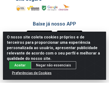
Baixe já nosso APP
O nosso site coleta cookies próprios e de
terceiros para proporcionar uma experiência
Formas de Pagamento
personalizada ao usuário, apresentar publicidade
relevante de acordo com o seu perfil e melhorar a
qualidade do nosso site.
Aceitar
Negar não essenciais
Preferências de Cookies
English
Español
×
ENTRE EM CAMPO COM A 4E!