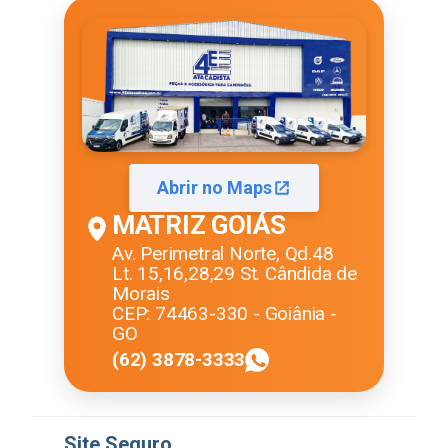
Abrir no Maps
MATRIZ GOIÁS
Av. Perimetral Norte, Qd.48
Lt. 15,16,28,29 St. Cândida de
Morais
CEP: 74463-330 - Goiânia -
GO
(62) 3878-3333
Site Seguro