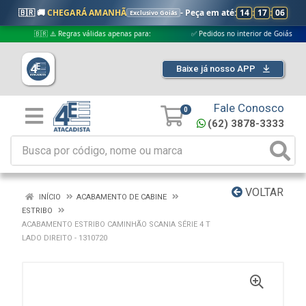
🇧🇷 🚚
CHEGARÁ AMANHÃ
- Peça em até:
14
:
17
:
05
Exclusivo Goiás
🇧🇷 ⚠️ Regras válidas apenas para:
✅ Pedidos no interior de Goiás
Baixe já nosso APP
Fale Conosco
0
(62) 3878-3333
VOLTAR
INÍCIO
ACABAMENTO DE CABINE
ESTRIBO
ACABAMENTO ESTRIBO CAMINHÃO SCANIA SÉRIE 4 T
LADO DIREITO - 1310720