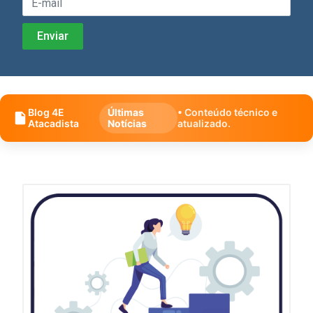
Blog 4E
Últimas
• Conteúdo técnico e
Atacadista
Notícias
atualizado.