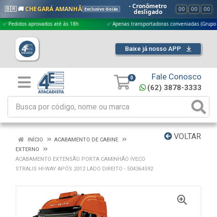
- Cronômetro
🇧🇷 🚚
CHEGARÁ AMANHÃ
00
:
00
:
00
Exclusivo Goiás
desligado
didos aprovados até às 18h
✅ Apenas transportadoras conveniadas (Grupo G5)
Baixe já nosso APP
Fale Conosco
0
(62) 3878-3333
VOLTAR
INÍCIO
ACABAMENTO DE CABINE
EXTERNO
ACABAMENTO EXTENSÃO PORTA CAMINHÃO IVECO
STRALIS HI-WAY APÓS 2012 LADO DIREITO - 504364592