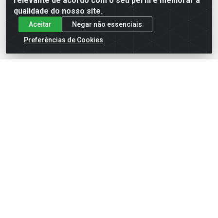
relevante de acordo com o seu perfil e melhorar a
qualidade do nosso site.
Aceitar
Negar não essenciais
Preferências de Cookies
English
Español
×
ENTRE EM CAMPO COM A 4E!
Vista a camisa de quem joga para vencer.