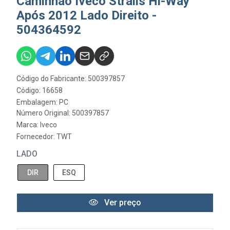
Caminhão Iveco Stralis Hi-Way
Após 2012 Lado Direito -
504364592
Código do Fabricante: 500397857
Código: 16658
Embalagem: PC
Número Original: 500397857
Marca:
Iveco
Fornecedor:
TWT
LADO
DIR
ESQ
Ver preço