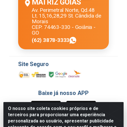
MATRIZ GOIÁS
Av. Perimetral Norte, Qd.48
Lt. 15,16,28,29 St. Cândida de
Morais
CEP: 74463-330 - Goiânia -
GO
(62) 3878-3333
Site Seguro
Baixe já nosso APP
O nosso site coleta cookies próprios e de
terceiros para proporcionar uma experiência
Formas de Pagamento
personalizada ao usuário, apresentar publicidade