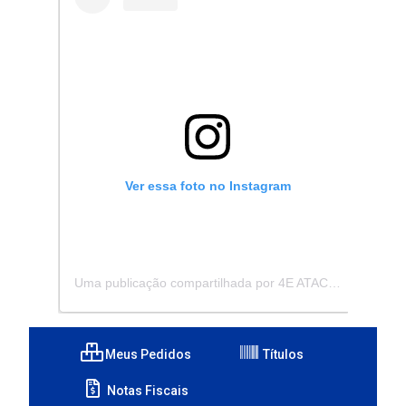
Ver essa foto no Instagram
Uma publicação compartilhada por 4E ATACADISTA - Distribuidora de Pecas e Acessórios (@4eatacadista)
Meus Pedidos
Títulos
Notas Fiscais