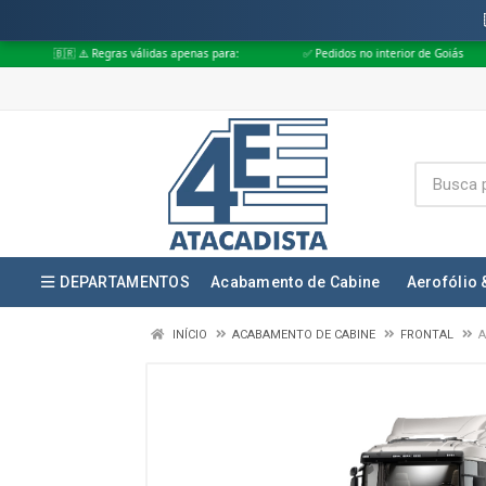
Regras válidas apenas para:
✅ Pedidos no interior de Goiás
✅ Pedidos 
DEPARTAMENTOS
Acabamento de Cabine
Aerofólio 
INÍCIO
ACABAMENTO DE CABINE
FRONTAL
A