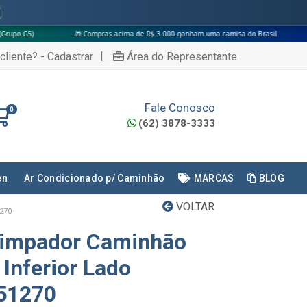
🎁 Compras acima de R$ 3.000 ganham uma camisa do Brasil
|
cliente? - Cadastrar
Área do Representante
Fale Conosco
0
(62) 3878-3333
en
Ar Condicionado p/ Caminhão
MARCAS
BLOG
VOLTAR
270
impador Caminhão
 Inferior Lado
451270