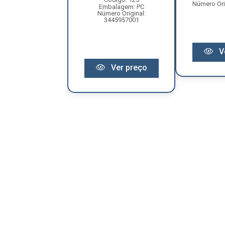
Número Ori
balagem: PC
Embalagem: PC
ero Original:
Número Original:
R2809559A
3445957001
V
Ver preço
Ver preço