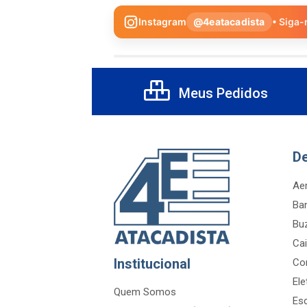
Instagram
@4eatacadista
• Siga-
Meus Pedidos
D
Aer
Ba
Bu
Cai
Institucional
Co
Ele
Quem Somos
Es