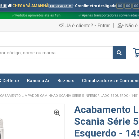
🇧🇷 🚚
CHEGARÁ AMANHÃ
- Cronômetro desligado
00
:
00
:
00
Exclusivo Goiás
aprovados até às 18h
✅ Apenas transportadoras conveniadas (Grupo G5)
|
Já é cliente? - Entrar
Não é 
& Defletor
Banco a Ar
Buzinas
Climatizadores e Compon
CABAMENTO LIMPADOR CAMINHÃO SCANIA SÉRIE 5 INFERIOR LADO ESQUERDO - 1451
Acabamento L
Scania Série 5
Esquerdo - 1