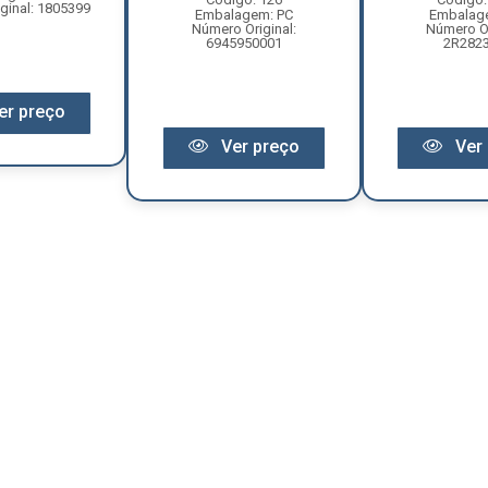
ginal: 1805399
Embalagem: PC
Embalag
Número Original:
Número Or
6945950001
2R282
er preço
Ver preço
Ver 