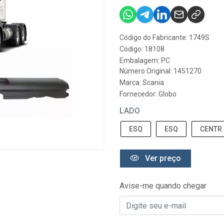
Código do Fabricante: 1749S
Código: 18108
Embalagem: PC
Número Original: 1451270
Marca:
Scania
Fornecedor:
Globo
LADO
ESQ
ESQ
CENTR
Ver preço
Avise-me quando chegar