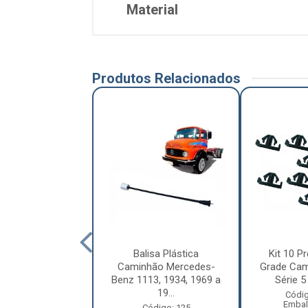
Material
Produtos Relacionados
letor Coluna
Balisa Plástica
Kit 10 Pr
ão Volkswagen
Caminhão Mercedes-
Grade Cam
ellation Após
Benz 1113, 1934, 1969 a
Série 5 
2010 ...
19...
Códig
Embal
digo: 12209
Código: 125