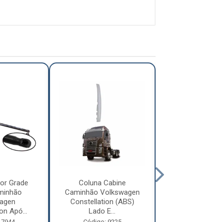
or Grade
Coluna Cabine
Defletor Co
minhão
Caminhão Volkswagen
Caminhão Vol
agen
Constellation (ABS)
Constellatio
on Apó...
Lado E...
2010 ...
 7944
Código: 9225
Código: 12