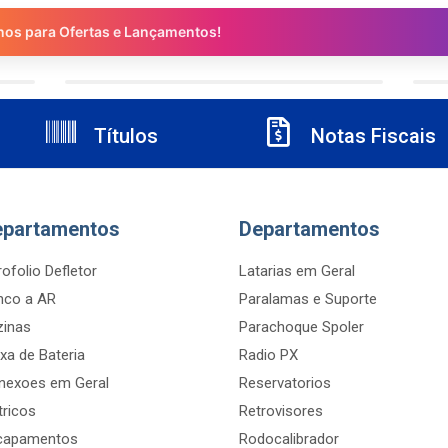
nos para Ofertas e Lançamentos!
Títulos
Notas Fiscais
epartamentos
Departamentos
ofolio Defletor
Latarias em Geral
nco a AR
Paralamas e Suporte
zinas
Parachoque Spoler
xa de Bateria
Radio PX
nexoes em Geral
Reservatorios
tricos
Retrovisores
capamentos
Rodocalibrador