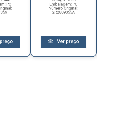
em: PC
Embalagem: PC
Embalagem:
iginal:
Número Original:
Número Origi
3359
2R2809055A
2R280955
preço
Ver preço
Ver pr