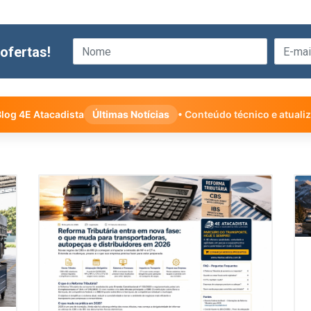
ofertas!
log 4E Atacadista
Últimas Notícias
• Conteúdo técnico e atuali