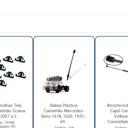
esilhas Tela
Balisa Plástica
Amorteced
inhão Scania
Caminhão Mercedes-
Capô Ca
2007 a 2...
Benz 1618, 1620, 1935 -
Volksw
69...
Constellati
o: 13442
agem: PC
Código: 126
Código: