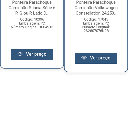
Ponteira Parachoque
Ponteira Parachoque
Caminhão Scania Série 6
Caminhão Volkswagen
P, G ou R Lado D...
Constellation 24.250...
Código: 10396
Código: 17045
Embalagem: PC
Embalagem: PC
Número Original: 1884915
Número Original:
2S2807076N28
Ver preço
Ver preço