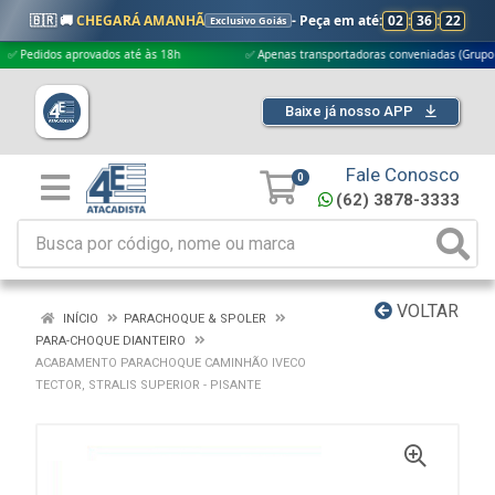
🇧🇷 🚚
CHEGARÁ AMANHÃ
- Peça em até:
02
:
36
:
21
Exclusivo Goiás
idos aprovados até às 18h
✅ Apenas transportadoras conveniadas (Grupo G5)
Baixe já nosso APP
Fale Conosco
0
(62) 3878-3333
VOLTAR
INÍCIO
PARACHOQUE & SPOLER
PARA-CHOQUE DIANTEIRO
ACABAMENTO PARACHOQUE CAMINHÃO IVECO
TECTOR, STRALIS SUPERIOR - PISANTE