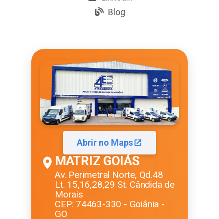
Blog
Abrir no Maps
MATRIZ GOIÁS
Av. Perimetral Norte, Qd.48
Lt. 15,16,28,29 St. Cândida de
Morais
CEP: 74463-330 - Goiânia -
GO