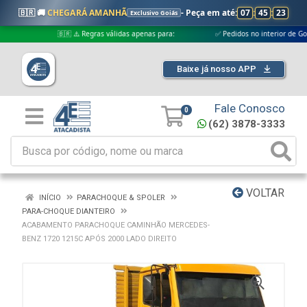
🇧🇷 🚚
CHEGARÁ AMANHÃ
- Peça em até:
07
:
45
:
23
Exclusivo Goiás
🇧🇷 ⚠️ Regras válidas apenas para:
✅ Pedidos no interior de Goiás
Baixe já nosso APP
Fale Conosco
0
(62) 3878-3333
VOLTAR
INÍCIO
PARACHOQUE & SPOLER
PARA-CHOQUE DIANTEIRO
ACABAMENTO PARACHOQUE CAMINHÃO MERCEDES-
BENZ 1720 1215C APÓS 2000 LADO DIREITO