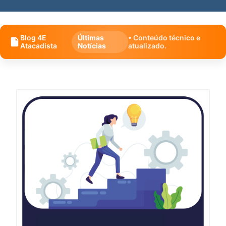
Blog 4E
Últimas
• Conteúdo técnico e
Atacadista
Notícias
atualizado.