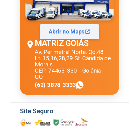
Abrir no Maps
MATRIZ GOIÁS
Av. Perimetral Norte, Qd.48
Lt. 15,16,28,29 St. Cândida de
Morais
CEP: 74463-330 - Goiânia -
GO
(62) 3878-3333
Site Seguro