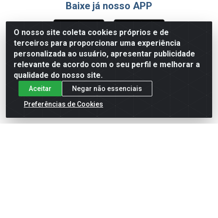
Baixe já nosso APP
O nosso site coleta cookies próprios e de
terceiros para proporcionar uma experiência
Formas de Pagamento
personalizada ao usuário, apresentar publicidade
relevante de acordo com o seu perfil e melhorar a
qualidade do nosso site.
Aceitar
Negar não essenciais
Preferências de Cookies
English
Español
×
ENTRE EM CAMPO COM A 4E!
Vista a camisa de quem joga para vencer.