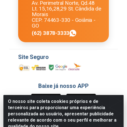
Av. Perimetral Norte, Qd.48
Lt. 15,16,28,29 St. Cândida de
Morais
CEP: 74463-330 - Goiânia -
GO
(62) 3878-3333
Site Seguro
Baixe já nosso APP
O nosso site coleta cookies próprios e de
terceiros para proporcionar uma experiência
Formas de Pagamento
personalizada ao usuário, apresentar publicidade
relevante de acordo com o seu perfil e melhorar a
qualidade do nosso site.