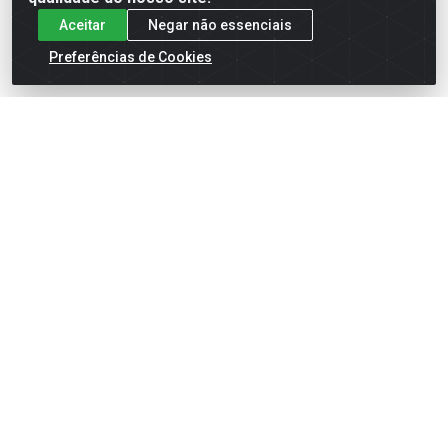
Aceitar
Negar não essenciais
Preferências de Cookies
English
Español
×
ENTRE EM CAMPO COM A 4E!
Vista a camisa de quem joga para vencer.