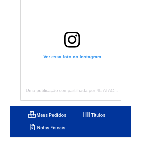
Ver essa foto no Instagram
Uma publicação compartilhada por 4E ATACADISTA - Distribuidora de Pecas e Acessórios (@4eatacadista)
Meus Pedidos
Títulos
Notas Fiscais