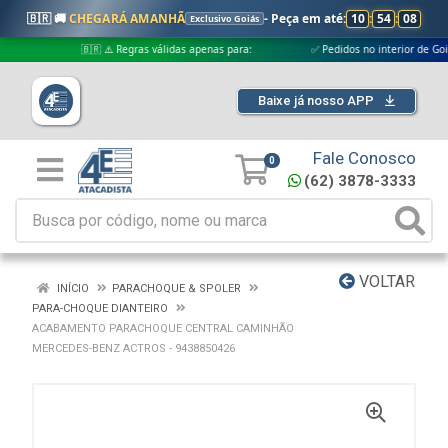
🇧🇷 🚚
CHEGARÁ AMANHÃ
- Peça em até:
10
:
54
:
08
Exclusivo Goiás
🇧🇷 ⚠️ Regras válidas apenas para:
✅ Pedidos no interior de Goiás
Baixe já nosso APP
Fale Conosco
0
(62) 3878-3333
VOLTAR
INÍCIO
PARACHOQUE & SPOLER
PARA-CHOQUE DIANTEIRO
ACABAMENTO PARACHOQUE CENTRAL CAMINHÃO
MERCEDES-BENZ ACTROS - 9438850426