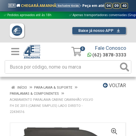
🇧🇷 🚚
CHEGARÁ AMANHÃ
- Peça em até:
04
:
09
:
39
Exclusivo Goiás
edidos aprovados até às 18h
✅ Apenas transportadoras conveniadas (Grupo G5)
Baixe já nosso APP
Fale Conosco
0
(62) 3878-3333
VOLTAR
INÍCIO
PARA-LAMA & SUPORTE
PARALAMAS & COMPONENTES
ACABAMENTO PARALAMA CABINE CAMINHÃO VOLVO
FH DE 2015 (CABINE SIMPLES) LADO DIREITO -
22434516