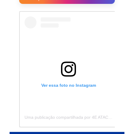
Ver essa foto no Instagram
Uma publicação compartilhada por 4E ATACADISTA - Distribuidora de Pecas e Acessórios (@4eatacadista)