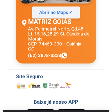
Abrir no Maps
MATRIZ GOIÁS
Av. Perimetral Norte, Qd.48
Lt. 15,16,28,29 St. Cândida de
Morais
CEP: 74463-330 - Goiânia -
GO
(62) 3878-3333
Site Seguro
Baixe já nosso APP