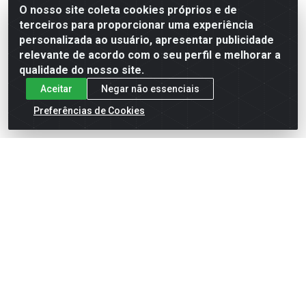
O nosso site coleta cookies próprios e de
terceiros para proporcionar uma experiência
Formas de Pagamento
personalizada ao usuário, apresentar publicidade
relevante de acordo com o seu perfil e melhorar a
qualidade do nosso site.
Aceitar
Negar não essenciais
Preferências de Cookies
English
Español
×
ENTRE EM CAMPO COM A 4E!
Vista a camisa de quem joga para vencer.