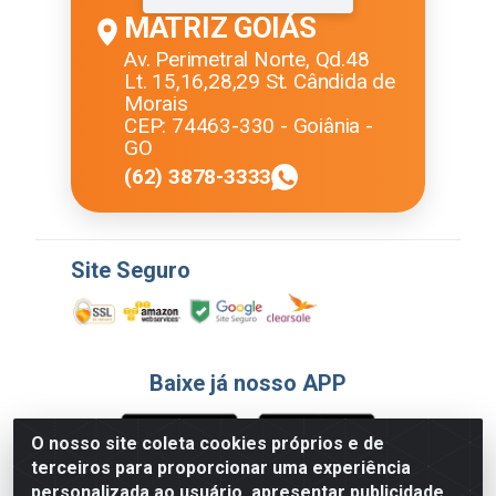
MATRIZ GOIÁS
Av. Perimetral Norte, Qd.48
Lt. 15,16,28,29 St. Cândida de
Morais
CEP: 74463-330 - Goiânia -
GO
(62) 3878-3333
Site Seguro
Baixe já nosso APP
O nosso site coleta cookies próprios e de
terceiros para proporcionar uma experiência
Formas de Pagamento
personalizada ao usuário, apresentar publicidade