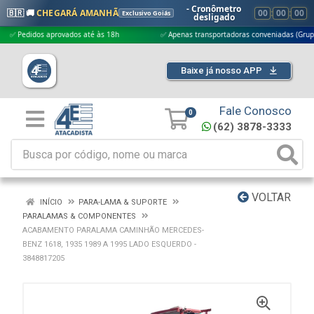
- Cronômetro
🇧🇷 🚚
CHEGARÁ AMANHÃ
00
:
00
:
00
Exclusivo Goiás
desligado
edidos aprovados até às 18h
✅ Apenas transportadoras conveniadas (Grupo G5)
Baixe já nosso APP
Fale Conosco
0
(62) 3878-3333
VOLTAR
INÍCIO
PARA-LAMA & SUPORTE
PARALAMAS & COMPONENTES
ACABAMENTO PARALAMA CAMINHÃO MERCEDES-
BENZ 1618, 1935 1989 A 1995 LADO ESQUERDO -
3848817205