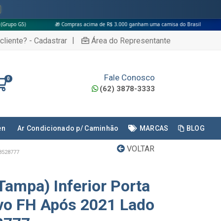
🎁 Compras acima de R$ 3.000 ganham uma camisa do Brasil
|
cliente? - Cadastrar
Área do Representante
Fale Conosco
0
(62) 3878-3333
en
Ar Condicionado p/ Caminhão
MARCAS
BLOG
VOLTAR
8528777
ampa) Inferior Porta
vo FH Após 2021 Lado