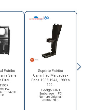
al Estribo
Suporte Estribo
Suporte Est
ania Série
Caminhão Mercedes-
Caminhão Mer
Direi...
Benz 1935 1941, 1989 a
Benz Atron 27
199...
Direi...
 11067
em: PC
Código: 6071
Código: 15
al: 1854228
Embalagem: PC
Embalagem:
180
Número Original:
Número Origi
3846607830
69366075