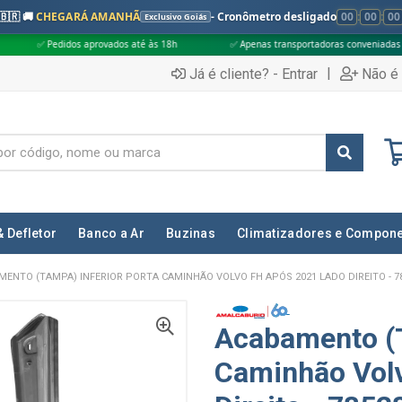
🇧🇷 🚚
CHEGARÁ AMANHÃ
- Cronômetro desligado
00
:
00
:
00
Exclusivo Goiás
 aprovados até às 18h
✅ Apenas transportadoras conveniadas (Grupo G5)
|
Já é cliente? - Entrar
Não é 
& Defletor
Banco a Ar
Buzinas
Climatizadores e Compon
ENTO (TAMPA) INFERIOR PORTA CAMINHÃO VOLVO FH APÓS 2021 LADO DIREITO - 7
Acabamento (T
Caminhão Vol