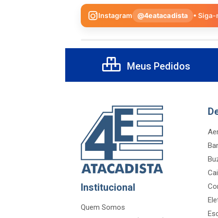
Instagram
@4eatacadista
• Siga-
Meus Pedidos
D
Aer
Ba
Bu
Cai
Institucional
Co
Ele
Quem Somos
Es