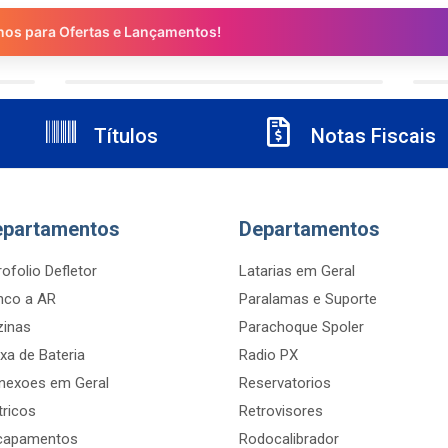
nos para Ofertas e Lançamentos!
Títulos
Notas Fiscais
epartamentos
Departamentos
ofolio Defletor
Latarias em Geral
nco a AR
Paralamas e Suporte
zinas
Parachoque Spoler
xa de Bateria
Radio PX
nexoes em Geral
Reservatorios
tricos
Retrovisores
capamentos
Rodocalibrador