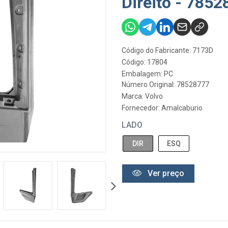
Direito - 785
Código do Fabricante: 7173D
Código: 17804
Embalagem: PC
Número Original: 78528777
Marca:
Volvo
Fornecedor:
Amalcaburio
LADO
DIR
ESQ
Ver preço