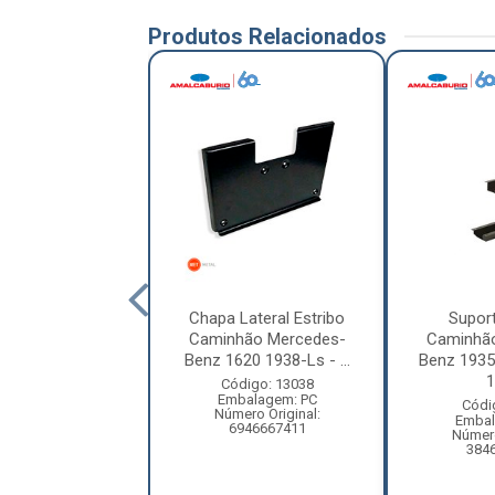
Produtos Relacionados
orte Estribo
Chapa Lateral Estribo
Suport
hão Mercedes-
Caminhão Mercedes-
Caminhã
tron 2723 Lado
Benz 1620 1938-Ls - ...
Benz 1935
Direi...
1
Código: 13038
Embalagem: PC
digo: 15958
Códi
Número Original:
balagem: PC
Embal
6946667411
ero Original:
Número
936607514
384