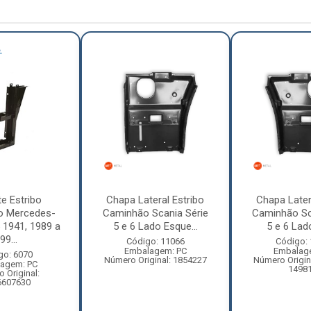
e Estribo
Chapa Lateral Estribo
Chapa Later
o Mercedes-
Caminhão Scania Série
Caminhão Sc
 1941, 1989 a
5 e 6 Lado Esque...
5 e 6 Lado 
99...
Código: 11066
Código:
Embalagem: PC
Embalag
go: 6070
Número Original: 1854227
Número Origin
agem: PC
1498
 Original:
6607630