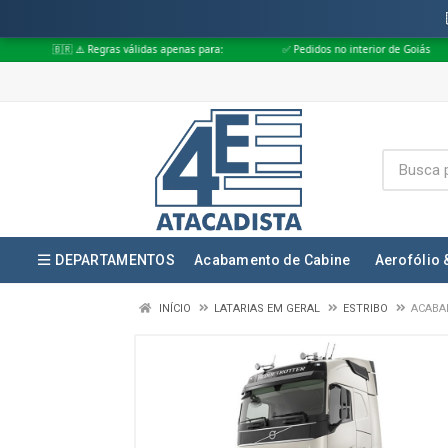
 Regras válidas apenas para:
✅ Pedidos no interior de Goiás
✅ Pedidos
DEPARTAMENTOS
Acabamento de Cabine
Aerofólio 
INÍCIO
LATARIAS EM GERAL
ESTRIBO
ACABAM