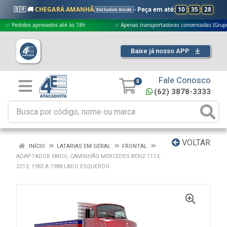
🇧🇷 🚚
CHEGARÁ AMANHÃ
- Peça em até:
10
:
35
:
27
Exclusivo Goiás
didos aprovados até às 18h
✅ Apenas transportadoras conveniadas (Grupo G5)
Baixe já nosso APP
Fale Conosco
0
(62) 3878-3333
VOLTAR
INÍCIO
LATARIAS EM GERAL
FRONTAL
ADAPTADOR FAROL CAMINHÃO MERCEDES-BENZ 1113,
2213, 1982 A 1988 LADO ESQUERDO