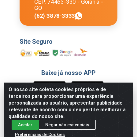
CEP: 74463-330 - Goiânia -
GO
(62) 3878-3333
Site Seguro
Baixe já nosso APP
O nosso site coleta cookies próprios e de
terceiros para proporcionar uma experiência
Formas de Pagamento
personalizada ao usuário, apresentar publicidade
relevante de acordo com o seu perfil e melhorar a
qualidade do nosso site.
Aceitar
Negar não essenciais
Preferências de Cookies