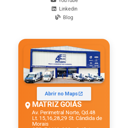
YouTube
Linkedin
Blog
Abrir no Maps
MATRIZ GOIÁS
Av. Perimetral Norte, Qd.48
Lt. 15,16,28,29 St. Cândida de
Morais