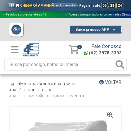
🇧🇷 🚚
CHEGARÁ AMANHÃ
- Peça em até:
05
:
28
:
23
Exclusivo Goiás
didos aprovados até às 18h
✅ Apenas transportadoras conveniadas (Grupo G5)
Baixe já nosso APP
Fale Conosco
0
(62) 3878-3333
VOLTAR
INÍCIO
AEROFÓLIO & DEFLETOR
AEROFÓLIO & DEFLETOR
AEROFOLIO CAMINHÃO FORD CARGO COMPLETO