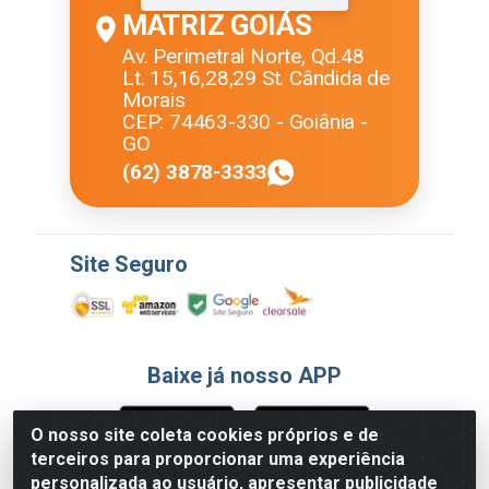
MATRIZ GOIÁS
Av. Perimetral Norte, Qd.48
Lt. 15,16,28,29 St. Cândida de
Morais
CEP: 74463-330 - Goiânia -
GO
(62) 3878-3333
Site Seguro
Baixe já nosso APP
O nosso site coleta cookies próprios e de
terceiros para proporcionar uma experiência
Formas de Pagamento
personalizada ao usuário, apresentar publicidade