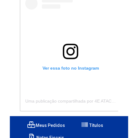
Ver essa foto no Instagram
Uma publicação compartilhada por 4E ATACADISTA - Distribuidora de Pecas e Acessórios (@4eatacadista)
Meus Pedidos
Títulos
Notas Fiscais