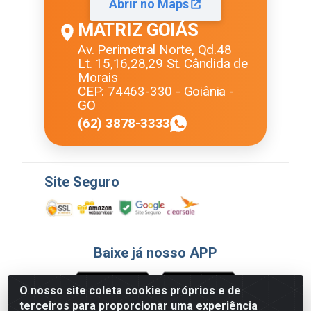
Abrir no Maps
MATRIZ GOIÁS
Av. Perimetral Norte, Qd.48
Lt. 15,16,28,29 St. Cândida de
Morais
CEP: 74463-330 - Goiânia -
GO
(62) 3878-3333
Site Seguro
Baixe já nosso APP
O nosso site coleta cookies próprios e de
terceiros para proporcionar uma experiência