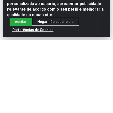
Formas de Pagamento
personalizada ao usuário, apresentar publicidade
relevante de acordo com o seu perfil e melhorar a
qualidade do nosso site.
Aceitar
Negar não essenciais
Preferências de Cookies
English
Español
×
ENTRE EM CAMPO COM A 4E!
Vista a camisa de quem joga para vencer.