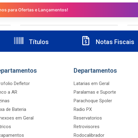
nos para Ofertas e Lançamentos!
Títulos
Notas Fiscais
epartamentos
Departamentos
ofolio Defletor
Latarias em Geral
nco a AR
Paralamas e Suporte
zinas
Parachoque Spoler
xa de Bateria
Radio PX
nexoes em Geral
Reservatorios
tricos
Retrovisores
capamentos
Rodocalibrador