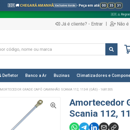
🇧🇷 🚚
CHEGARÁ AMANHÃ
- Peça em até:
00
:
35
:
30
Exclusivo Goiás
🇧🇷 ⚠️ Regras válidas apenas pa
|
Já é cliente? - Entrar
Não é 
& Defletor
Banco a Ar
Buzinas
Climatizadores e Compon
MORTECEDOR GRADE CAPÔ CAMINHÃO SCANIA 112, 113-R (GÁS) - 1681305
Amortecedor 
Scania 112, 1