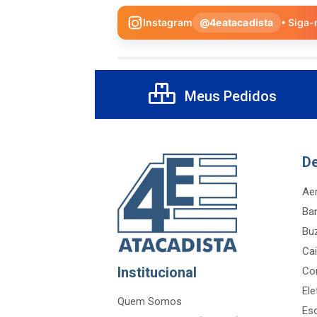
Instagram
@4eatacadista
• Siga-
Meus Pedidos
D
Aer
Ba
Bu
Cai
Institucional
Co
Ele
Quem Somos
Es