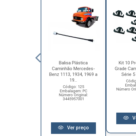
letor Coluna
Balisa Plástica
Kit 10 Pr
ão Volkswagen
Caminhão Mercedes-
Grade Cam
ellation Após
Benz 1113, 1934, 1969 a
Série 5 
2010 ...
19...
Códig
Embal
digo: 12209
Código: 125
Número Ori
balagem: PC
Embalagem: PC
ero Original:
Número Original:
R2809559A
3445957001
V
Ver preço
Ver preço