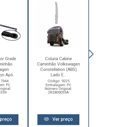
or Grade
Coluna Cabine
Defletor Co
minhão
Caminhão Volkswagen
Caminhão Vol
agen
Constellation (ABS)
Constellatio
on Apó...
Lado E...
2010 ...
 7944
Código: 9225
Código: 12
em: PC
Embalagem: PC
Embalagem:
iginal:
Número Original:
Número Origi
3359
2R2809055A
2R280955
preço
Ver preço
Ver pr