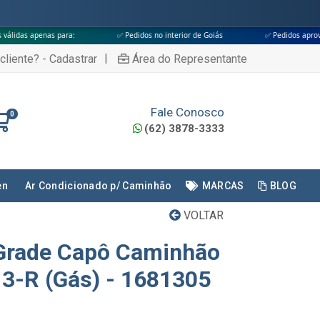
ra:
✅ Pedidos no interior de Goiás
✅ Pedidos aprovados até às 18h
|
cliente? - Cadastrar
Área do Representante
Fale Conosco
0
(62) 3878-3333
en
Ar Condicionado p/ Caminhão
MARCAS
BLOG
VOLTAR
Grade Capô Caminhão
13-R (Gás) - 1681305