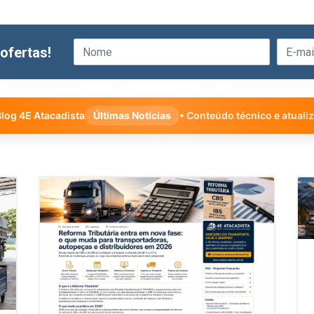
ofertas!
log 4E Atacadista
Últimas Notícias
• Conteúdo técnico e atuali