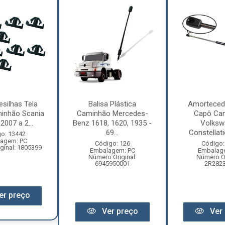
esilhas Tela
Balisa Plástica
Amorteced
inhão Scania
Caminhão Mercedes-
Capô Ca
2007 a 2...
Benz 1618, 1620, 1935 -
Volksw
69...
Constellati
o: 13442
agem: PC
Código: 126
Código:
ginal: 1805399
Embalagem: PC
Embalag
Número Original:
Número Or
6945950001
2R282
er preço
Ver preço
Ver 