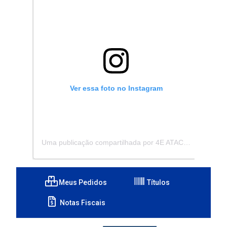
Ver essa foto no Instagram
Uma publicação compartilhada por 4E ATACADISTA - Distribuidora de Pecas e Acessórios (@4eatacadista)
Meus Pedidos
Títulos
Notas Fiscais