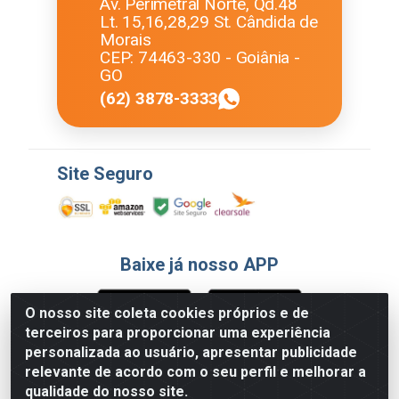
Av. Perimetral Norte, Qd.48
Lt. 15,16,28,29 St. Cândida de
Morais
CEP: 74463-330 - Goiânia -
GO
(62) 3878-3333
Site Seguro
Baixe já nosso APP
O nosso site coleta cookies próprios e de
terceiros para proporcionar uma experiência
Formas de Pagamento
personalizada ao usuário, apresentar publicidade
relevante de acordo com o seu perfil e melhorar a
qualidade do nosso site.