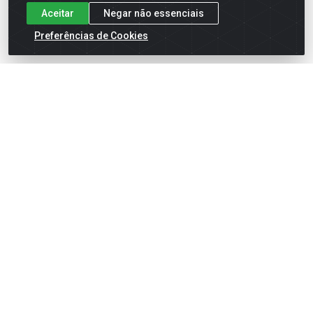
Aceitar
Negar não essenciais
Preferências de Cookies
English
Español
×
ENTRE EM CAMPO COM A 4E!
Vista a camisa de quem joga para vencer.