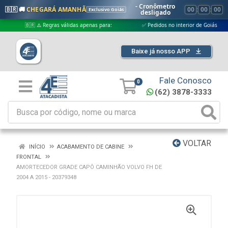
- Cronômetro
🇧🇷 🚚
CHEGARÁ AMANHÃ
00
:
00
:
00
Exclusivo Goiás
desligado
🇧🇷 ⚠️ Regras válidas apenas para:
✅ Pedidos no interior de Goiás
Baixe já nosso APP
Fale Conosco
0
(62) 3878-3333
VOLTAR
INÍCIO
ACABAMENTO DE CABINE
FRONTAL
AMORTECEDOR GRADE CAPÔ CAMINHÃO VOLVO FH DE
2004 A 2015 - 20379348