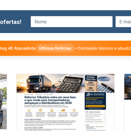
ofertas!
log 4E Atacadista
Últimas Notícias
• Conteúdo técnico e atuali