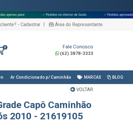
✅ Pedidos no interior de Goiás
✅ Pedidos aprovados até às 18h
|
cliente? - Cadastrar
Área do Representante
Fale Conosco
0
(62) 3878-3333
en
Ar Condicionado p/ Caminhão
MARCAS
BLOG
VOLTAR
Grade Capô Caminhão
ós 2010 - 21619105