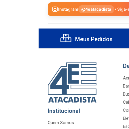
Instagram
@4eatacadista
• Siga-
Meus Pedidos
D
Aer
Ba
Bu
Cai
Institucional
Co
Ele
Quem Somos
Es