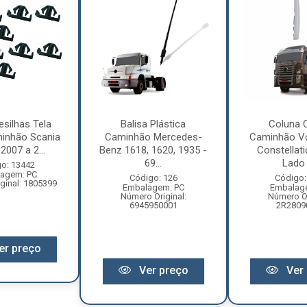
esilhas Tela
Balisa Plástica
Coluna 
inhão Scania
Caminhão Mercedes-
Caminhão V
2007 a 2...
Benz 1618, 1620, 1935 -
Constellat
69...
Lado 
o: 13442
agem: PC
Código: 126
Código:
ginal: 1805399
Embalagem: PC
Embalag
Número Original:
Número Or
6945950001
2R2809
er preço
Ver preço
Ver 