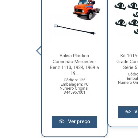
letor Coluna
Balisa Plástica
Kit 10 Pr
ão Volkswagen
Caminhão Mercedes-
Grade Cam
ellation Após
Benz 1113, 1934, 1969 a
Série 5 
2010 ...
19...
Códig
Embal
digo: 12209
Código: 125
Número Ori
balagem: PC
Embalagem: PC
ero Original:
Número Original:
R2809559A
3445957001
V
Ver preço
Ver preço