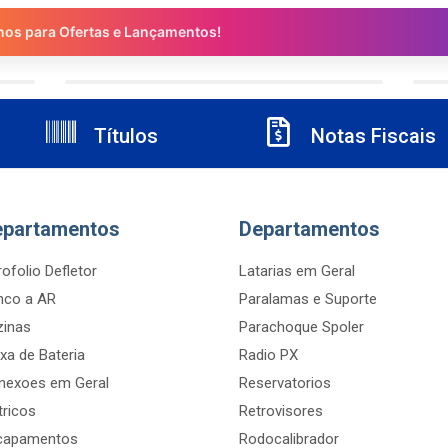
nos para Ofertas e Lançamentos!
Títulos
Notas Fiscais
epartamentos
Departamentos
ofolio Defletor
Latarias em Geral
nco a AR
Paralamas e Suporte
zinas
Parachoque Spoler
xa de Bateria
Radio PX
nexoes em Geral
Reservatorios
tricos
Retrovisores
capamentos
Rodocalibrador