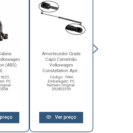
Cabine
Amortecedor Grade
Defletor Co
olkswagen
Capô Caminhão
Caminhão Vol
ion (ABS)
Volkswagen
Constellatio
E...
Constellation Apó...
2010 ...
 9225
Código: 7944
Código: 12
em: PC
Embalagem: PC
Embalagem:
iginal:
Número Original:
Número Origi
055A
2R2823359
2R280955
preço
Ver preço
Ver pr