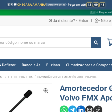
🇧🇷 🚚
CHEGARÁ AMANHÃ
- Peça em até:
13
:
09
:
47
Exclusivo Goiás
🇧🇷 ⚠️ Regras válidas apenas para:
|
Já é cliente? - Entrar
Não é 
& Defletor
Banco a Ar
Buzinas
Climatizadores e Compon
MORTECEDOR GRADE CAPÔ CAMINHÃO VOLVO FMX APÓS 2010 - 21619105
Amortecedor 
Volvo FMX Ap