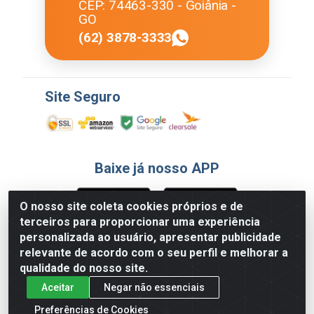
CEP: 74463-330 - Goiânia -
GO
(62) 3878-3333
Site Seguro
Baixe já nosso APP
O nosso site coleta cookies próprios e de
terceiros para proporcionar uma experiência
Formas de Pagamento
personalizada ao usuário, apresentar publicidade
relevante de acordo com o seu perfil e melhorar a
qualidade do nosso site.
Aceitar
Negar não essenciais
Preferências de Cookies