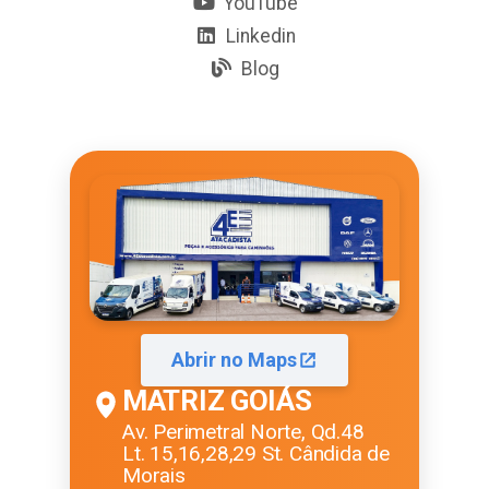
YouTube
Linkedin
Blog
Abrir no Maps
MATRIZ GOIÁS
Av. Perimetral Norte, Qd.48
Lt. 15,16,28,29 St. Cândida de
Morais