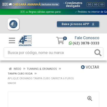
- Cronômetro
🇧🇷 🚚
CHEGARÁ AMANHÃ
00
:
00
:
00
Exclusivo Goiás
desligado
🇧🇷 ⚠️ Regras válidas apenas para:
✅ Pedidos no interior de Goiás
Baixe já nosso APP
Fale Conosco
0
(62) 3878-3333
VOLTAR
INÍCIO
TUNNING & CROMADOS
TAMPA CUBO RODA
APLIQUE CROMADO TAMPA CUBO CARRETA 6 FUROS
MAIOR