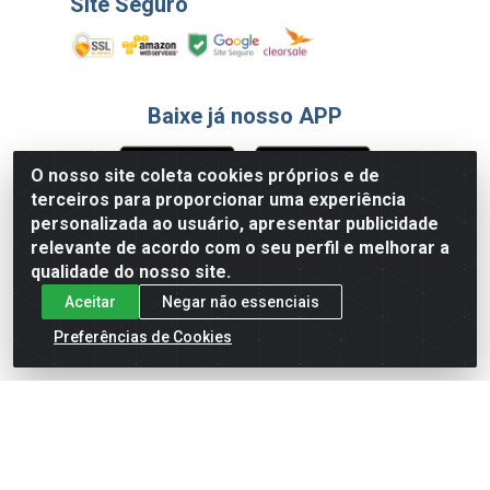
Site Seguro
Baixe já nosso APP
O nosso site coleta cookies próprios e de
terceiros para proporcionar uma experiência
Formas de Pagamento
personalizada ao usuário, apresentar publicidade
relevante de acordo com o seu perfil e melhorar a
qualidade do nosso site.
Aceitar
Negar não essenciais
Preferências de Cookies
English
Español
×