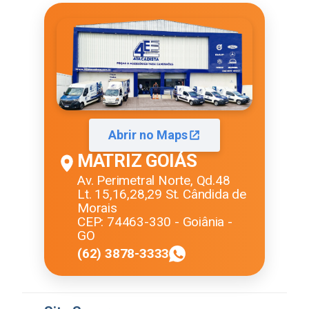
Abrir no Maps
MATRIZ GOIÁS
Av. Perimetral Norte, Qd.48
Lt. 15,16,28,29 St. Cândida de
Morais
CEP: 74463-330 - Goiânia -
GO
(62) 3878-3333