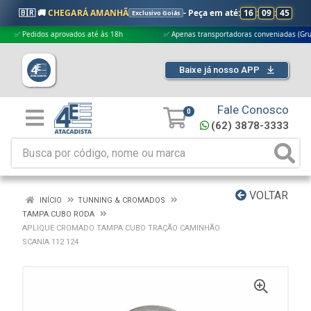
🇧🇷 🚚
CHEGARÁ AMANHÃ
- Peça em até:
16
:
09
:
44
Exclusivo Goiás
Pedidos aprovados até às 18h
✅ Apenas transportadoras conveniadas (Grupo G5)
Baixe já nosso APP
Fale Conosco
0
(62) 3878-3333
VOLTAR
INÍCIO
TUNNING & CROMADOS
TAMPA CUBO RODA
APLIQUE CROMADO TAMPA CUBO TRAÇÃO CAMINHÃO
SCANIA 112 124