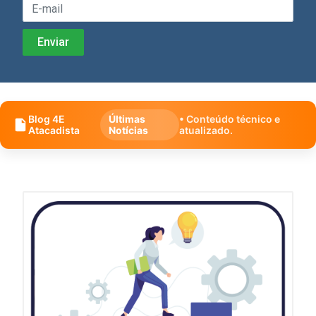
Blog 4E
Últimas
• Conteúdo técnico e
Atacadista
Notícias
atualizado.