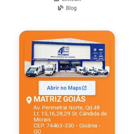
Blog
Abrir no Maps
MATRIZ GOIÁS
Av. Perimetral Norte, Qd.48
Lt. 15,16,28,29 St. Cândida de
Morais
CEP: 74463-330 - Goiânia -
GO