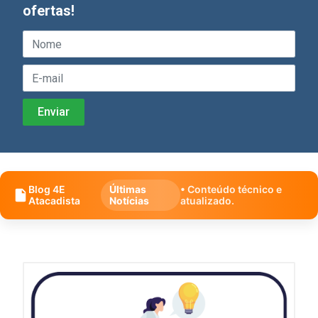
ofertas!
Blog 4E
Últimas
• Conteúdo técnico e
Atacadista
Notícias
atualizado.