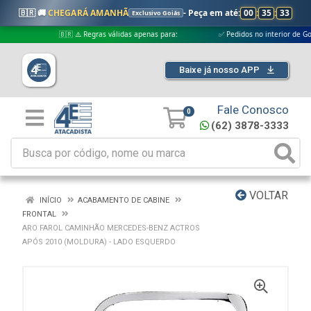
🇧🇷 🚚
CHEGARÁ AMANHÃ
- Peça em até:
00
:
35
:
32
Exclusivo Goiás
🇧🇷 ⚠️ Regras válidas apenas para:
✅ Pedidos no interior de Goiás
Baixe já nosso APP
Fale Conosco
0
(62) 3878-3333
VOLTAR
INÍCIO
ACABAMENTO DE CABINE
FRONTAL
ARO FAROL CAMINHÃO MERCEDES-BENZ ACTROS
APÓS 2010 (MOLDURA) - LADO ESQUERDO