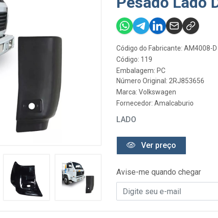
Pesado Lado D
Código do Fabricante: AM4008-D
Código: 119
Embalagem: PC
Número Original: 2RJ853656
Marca:
Volkswagen
Fornecedor:
Amalcaburio
LADO
Ver preço
Avise-me quando chegar