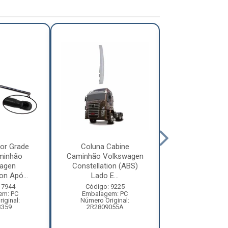
or Grade
Coluna Cabine
Defletor Co
minhão
Caminhão Volkswagen
Caminhão Vol
agen
Constellation (ABS)
Constellatio
on Apó...
Lado E...
2010 ...
 7944
Código: 9225
Código: 12
em: PC
Embalagem: PC
Embalagem:
iginal:
Número Original:
Número Origi
3359
2R2809055A
2R280955