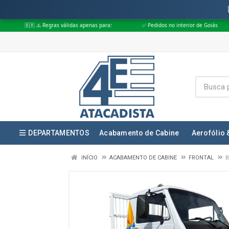
 Regras válidas apenas para:
✅ Pedidos no interior de Goiás
✅ Pedido
DEPARTAMENTOS
Acabamento de Cabine
Aerofólio 
INÍCIO
ACABAMENTO DE CABINE
FRONTAL
B