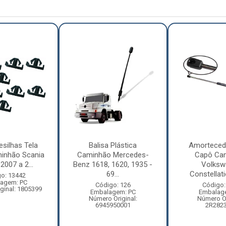
esilhas Tela
Balisa Plástica
Amorteced
inhão Scania
Caminhão Mercedes-
Capô Ca
2007 a 2...
Benz 1618, 1620, 1935 -
Volksw
69...
Constellati
o: 13442
agem: PC
Código: 126
Código:
ginal: 1805399
Embalagem: PC
Embalag
Número Original:
Número Or
6945950001
2R282