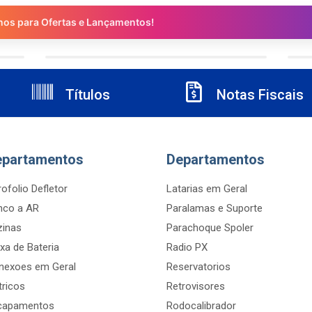
nos para Ofertas e Lançamentos!
Títulos
Notas Fiscais
epartamentos
Departamentos
ofolio Defletor
Latarias em Geral
nco a AR
Paralamas e Suporte
zinas
Parachoque Spoler
xa de Bateria
Radio PX
nexoes em Geral
Reservatorios
tricos
Retrovisores
capamentos
Rodocalibrador