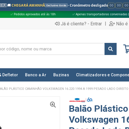
🇧🇷 🚚
CHEGARÁ AMANHÃ
- Cronômetro desligado
00
:
00
:
00
Exclusivo Goiás
s aprovados até às 18h
✅ Apenas transportadoras conveniadas (Grupo G5)
|
Já é cliente? - Entrar
Não é 
& Defletor
Banco a Ar
Buzinas
Climatizadores e Compon
ALÃO PLÁSTICO CAMINHÃO VOLKSWAGEN 16.220 1994 A 1999 PESADO LADO DIREITO
Balão Plástic
Volkswagen 16