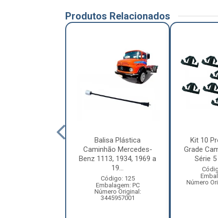
Produtos Relacionados
letor Coluna
Balisa Plástica
Kit 10 Pr
ão Volkswagen
Caminhão Mercedes-
Grade Cam
ellation Após
Benz 1113, 1934, 1969 a
Série 5 
2010 ...
19...
Códig
Embal
digo: 12209
Código: 125
Número Ori
balagem: PC
Embalagem: PC
ero Original:
Número Original:
R2809559A
3445957001