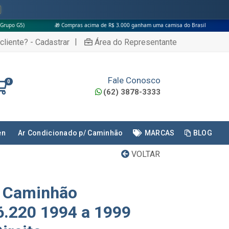
🎁 Compras acima de R$ 3.000 ganham uma camisa do Brasil
|
cliente? - Cadastrar
Área do Representante
Fale Conosco
0
(62) 3878-3333
en
Ar Condicionado p/ Caminhão
MARCAS
BLOG
VOLTAR
o Caminhão
.220 1994 a 1999