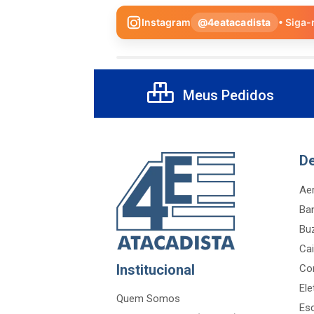
Instagram
@4eatacadista
• Siga-
Meus Pedidos
D
Aer
Ba
Bu
Cai
Institucional
Co
Ele
Quem Somos
Es