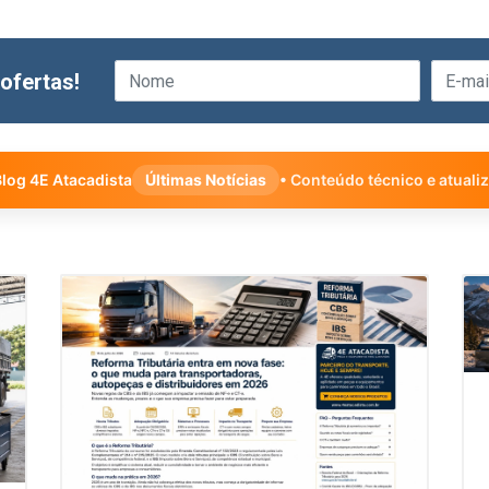
ofertas!
log 4E Atacadista
Últimas Notícias
• Conteúdo técnico e atuali