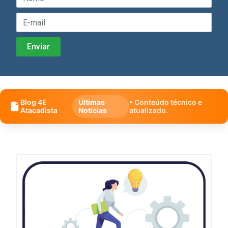
Blog 4E
Últimas
• Conteúdo técnico e
Atacadista
Notícias
atualizado.