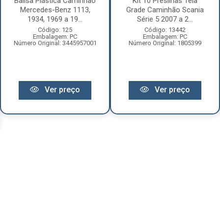
Balisa Plástica Caminhão
Kit 10 Presilhas Tela
Mercedes-Benz 1113,
Grade Caminhão Scania
1934, 1969 a 19...
Série 5 2007 a 2...
Código: 125
Código: 13442
Embalagem: PC
Embalagem: PC
Número Original: 3445957001
Número Original: 1805399
Ver preço
Ver preço