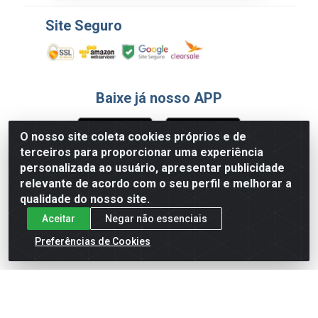
Site Seguro
Baixe já nosso APP
O nosso site coleta cookies próprios e de
terceiros para proporcionar uma experiência
Formas de Pagamento
personalizada ao usuário, apresentar publicidade
relevante de acordo com o seu perfil e melhorar a
qualidade do nosso site.
Aceitar
Negar não essenciais
Preferências de Cookies
English
Español