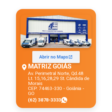
Abrir no Maps
MATRIZ GOIÁS
Av. Perimetral Norte, Qd.48
Lt. 15,16,28,29 St. Cândida de
Morais
CEP: 74463-330 - Goiânia -
GO
(62) 3878-3333