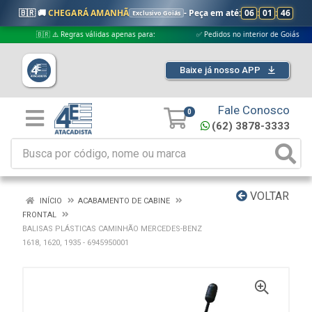
🇧🇷 🚚
CHEGARÁ AMANHÃ
- Peça em até:
06
:
01
:
45
Exclusivo Goiás
🇧🇷 ⚠️ Regras válidas apenas para:
✅ Pedidos no interior de Goiás
Baixe já nosso APP
Fale Conosco
0
(62) 3878-3333
VOLTAR
INÍCIO
ACABAMENTO DE CABINE
FRONTAL
BALISAS PLÁSTICAS CAMINHÃO MERCEDES-BENZ
1618, 1620, 1935 - 6945950001