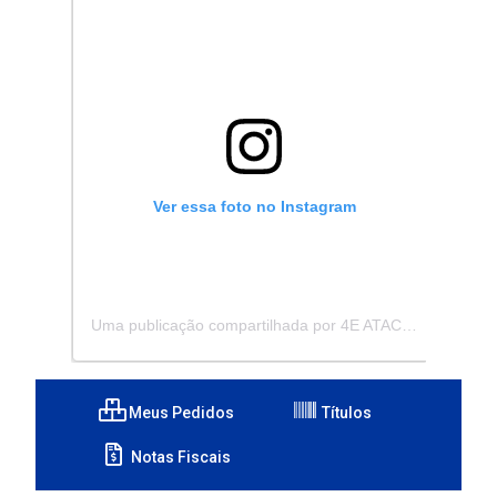
Ver essa foto no Instagram
Uma publicação compartilhada por 4E ATACADISTA - Distribuidora de Pecas e Acessórios (@4eatacadista)
Meus Pedidos
Títulos
Notas Fiscais