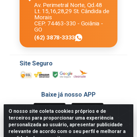
Av. Perimetral Norte, Qd.48
Lt. 15,16,28,29 St. Cândida de
Morais
CEP: 74463-330 - Goiânia -
GO
(62) 3878-3333
Site Seguro
Baixe já nosso APP
O nosso site coleta cookies próprios e de
terceiros para proporcionar uma experiência
Formas de Pagamento
personalizada ao usuário, apresentar publicidade
relevante de acordo com o seu perfil e melhorar a