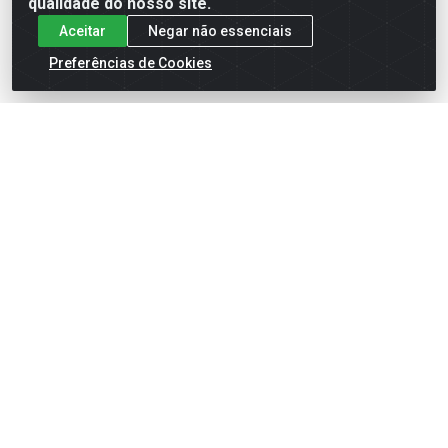
qualidade do nosso site.
Aceitar
Negar não essenciais
Preferências de Cookies
English
Español
×
ENTRE EM CAMPO COM A 4E!
Vista a camisa de quem joga para vencer.