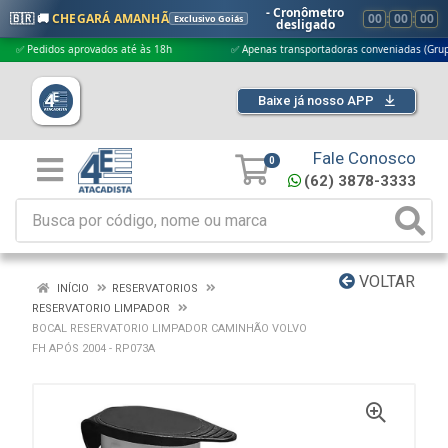
- Cronômetro
🇧🇷 🚚
CHEGARÁ AMANHÃ
00
:
00
:
00
Exclusivo Goiás
desligado
edidos aprovados até às 18h
✅ Apenas transportadoras conveniadas (Grupo G5)
Baixe já nosso APP
Fale Conosco
0
(62) 3878-3333
VOLTAR
INÍCIO
RESERVATORIOS
RESERVATORIO LIMPADOR
BOCAL RESERVATORIO LIMPADOR CAMINHÃO VOLVO
FH APÓS 2004 - RP073A