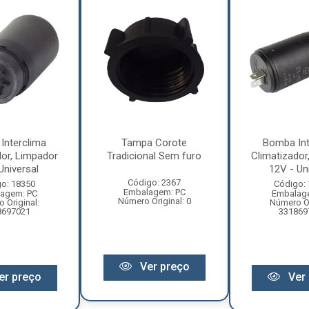
Interclima
Tampa Corote
Bomba Int
dor, Limpador
Tradicional Sem furo
Climatizador
Universal
12V - Un
Código: 2367
o: 18350
Código:
Embalagem: PC
agem: PC
Embalag
Número Original: 0
 Original:
Número Or
8697021
331869
Ver preço
er preço
Ver 