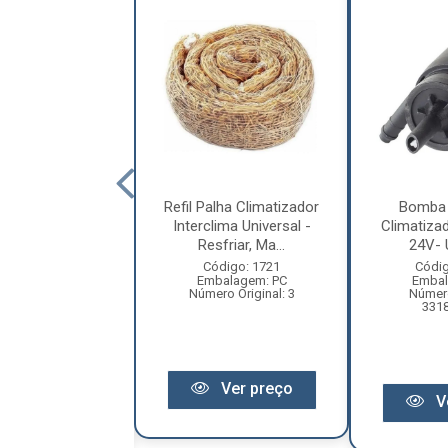
ara Climatizador
Refil Palha Climatizador
Bomba 
erclima 24V -
Interclima Universal -
Climatiza
Universal
Resfriar, Ma...
24V- 
ódigo: 1699
Código: 1721
Códig
balagem: PC
Embalagem: PC
Embal
ero Original:
Número Original: 3
Número
101104424
331
Ver preço
Ver preço
V