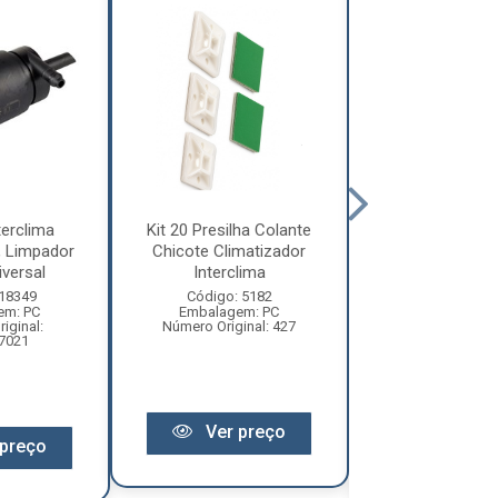
erclima
Kit 20 Presilha Colante
Motor para Clim
, Limpador
Chicote Climatizador
Interclima 2
iversal
Interclima
Universa
 18349
Código: 5182
Código: 16
em: PC
Embalagem: PC
Embalagem:
iginal:
Número Original: 427
Número Origi
7021
10110442
Ver preço
preço
Ver pr