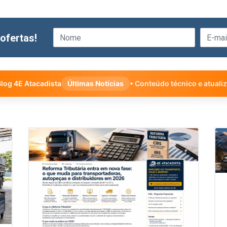
ofertas!
log 4E Atacadista
Últimas Notícias
• Conteúdo técnico e atuali