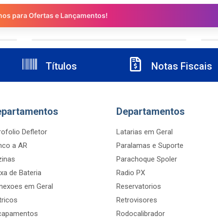
nos para Ofertas e Lançamentos!
Títulos
Notas Fiscais
epartamentos
Departamentos
ofolio Defletor
Latarias em Geral
nco a AR
Paralamas e Suporte
zinas
Parachoque Spoler
xa de Bateria
Radio PX
nexoes em Geral
Reservatorios
tricos
Retrovisores
capamentos
Rodocalibrador