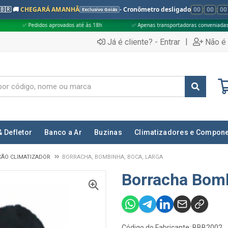
🇧🇷 🚚
CHEGARÁ AMANHÃ
- Cronômetro desligado
00
:
00
:
00
Exclusivo Goiás
aprovados até às 18h
✅ Apenas transportadoras conveniadas (Grupo G5)
|
Já é cliente? - Entrar
Não é 
& Defletor
Banco a Ar
Buzinas
Climatizadores e Compon
ÇÃO CLIMATIZADOR
BORRACHA, BOMBINHA, BOCA, LARGA
Borracha Bom
Código do Fabricante: BBB2002