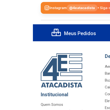
Instagram
@4eatacadista
• Siga-
Meus Pedidos
D
Aer
Ba
Bu
Cai
Institucional
Co
Ele
Quem Somos
Es