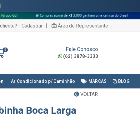
🎁 Compras acima de R$ 3.000 ganham uma camisa do Brasil
|
cliente? - Cadastrar
Área do Representante
Fale Conosco
0
(62) 3878-3333
en
Ar Condicionado p/ Caminhão
MARCAS
BLOG
VOLTAR
binha Boca Larga