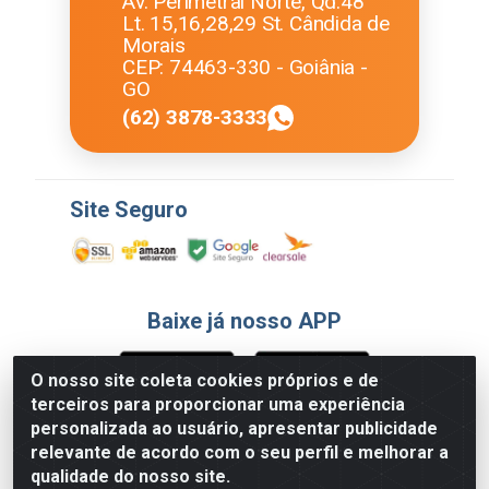
Av. Perimetral Norte, Qd.48
Lt. 15,16,28,29 St. Cândida de
Morais
CEP: 74463-330 - Goiânia -
GO
(62) 3878-3333
Site Seguro
Baixe já nosso APP
O nosso site coleta cookies próprios e de
terceiros para proporcionar uma experiência
Formas de Pagamento
personalizada ao usuário, apresentar publicidade
relevante de acordo com o seu perfil e melhorar a
qualidade do nosso site.