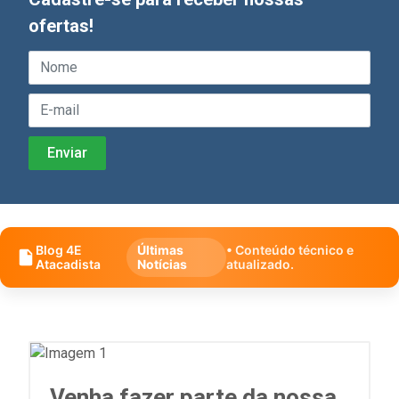
ofertas!
Blog 4E
Últimas
• Conteúdo técnico e
Atacadista
Notícias
atualizado.
Venha fazer parte da nossa