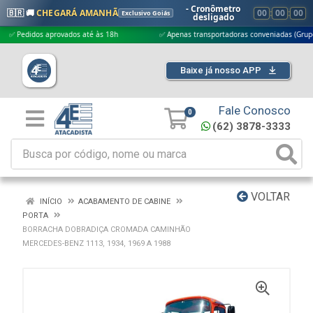
- Cronômetro
🇧🇷 🚚
CHEGARÁ AMANHÃ
00
:
00
:
00
Exclusivo Goiás
desligado
Pedidos aprovados até às 18h
✅ Apenas transportadoras conveniadas (Grupo G5)
Baixe já nosso APP
Fale Conosco
0
(62) 3878-3333
VOLTAR
INÍCIO
ACABAMENTO DE CABINE
PORTA
BORRACHA DOBRADIÇA CROMADA CAMINHÃO
MERCEDES-BENZ 1113, 1934, 1969 A 1988