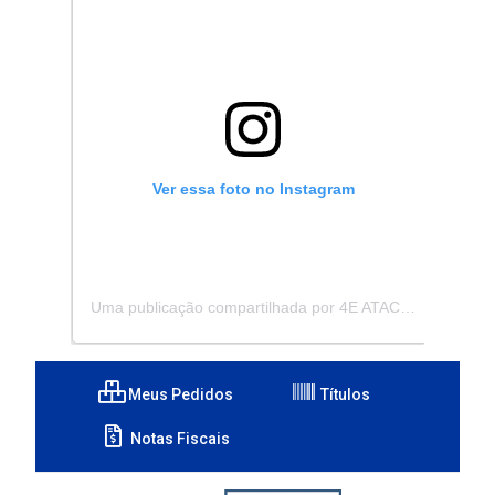
Ver essa foto no Instagram
Uma publicação compartilhada por 4E ATACADISTA - Distribuidora de Pecas e Acessórios (@4eatacadista)
Meus Pedidos
Títulos
Notas Fiscais