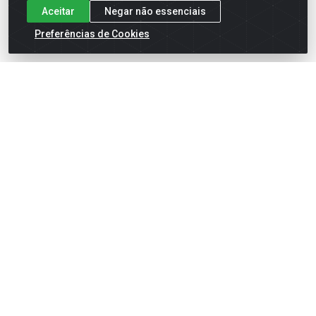
Aceitar
Negar não essenciais
Preferências de Cookies
English
Español
×
ENTRE EM CAMPO COM A 4E!
Vista a camisa de quem joga para vencer.