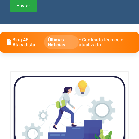
Blog 4E
Últimas
• Conteúdo técnico e
Atacadista
Notícias
atualizado.