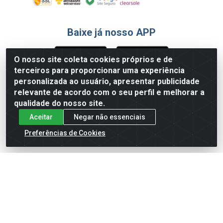
Baixe já nosso APP
O nosso site coleta cookies próprios e de
terceiros para proporcionar uma experiência
Formas de Pagamento
personalizada ao usuário, apresentar publicidade
relevante de acordo com o seu perfil e melhorar a
qualidade do nosso site.
Aceitar
Negar não essenciais
Preferências de Cookies
English
Español
×
ENTRE EM CAMPO COM A 4E!