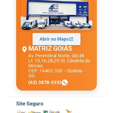
Abrir no Maps
MATRIZ GOIÁS
Av. Perimetral Norte, Qd.48
Lt. 15,16,28,29 St. Cândida de
Morais
CEP: 74463-330 - Goiânia -
GO
(62) 3878-3333
Site Seguro