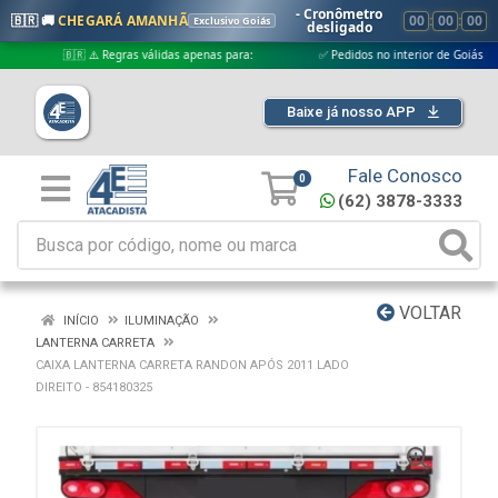
- Cronômetro
🇧🇷 🚚
CHEGARÁ AMANHÃ
00
:
00
:
00
Exclusivo Goiás
desligado
🇧🇷 ⚠️ Regras válidas apenas para:
✅ Pedidos no interior de Goiás
Baixe já nosso APP
Fale Conosco
0
(62) 3878-3333
VOLTAR
INÍCIO
ILUMINAÇÃO
LANTERNA CARRETA
CAIXA LANTERNA CARRETA RANDON APÓS 2011 LADO
DIREITO - 854180325