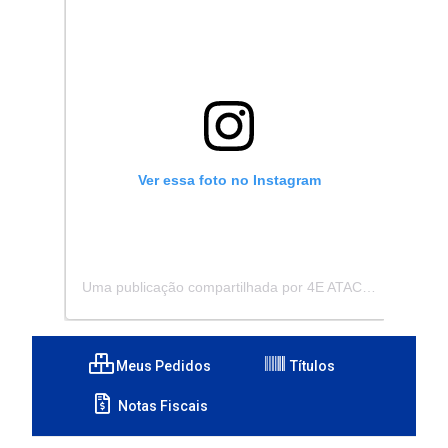
Ver essa foto no Instagram
Uma publicação compartilhada por 4E ATACADISTA - Distribuidora de Pecas e Acessórios (@4eatacadista)
Meus Pedidos
Títulos
Notas Fiscais