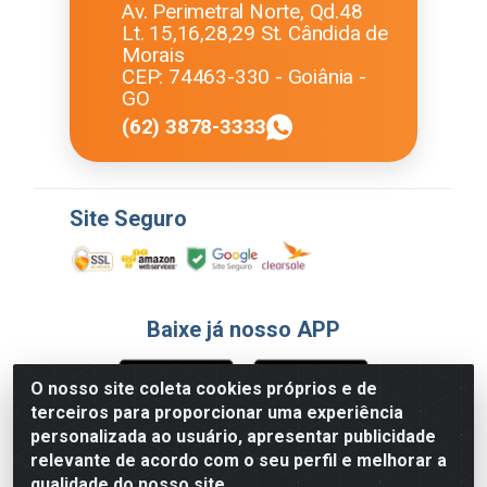
Av. Perimetral Norte, Qd.48
Lt. 15,16,28,29 St. Cândida de
Morais
CEP: 74463-330 - Goiânia -
GO
(62) 3878-3333
Site Seguro
Baixe já nosso APP
O nosso site coleta cookies próprios e de
terceiros para proporcionar uma experiência
Formas de Pagamento
personalizada ao usuário, apresentar publicidade
relevante de acordo com o seu perfil e melhorar a
qualidade do nosso site.