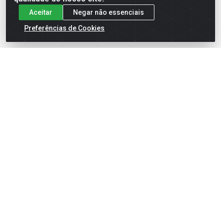
Aceitar
Negar não essenciais
Preferências de Cookies
English
Español
×
ENTRE EM CAMPO COM A 4E!
Vista a camisa de quem joga para vencer.