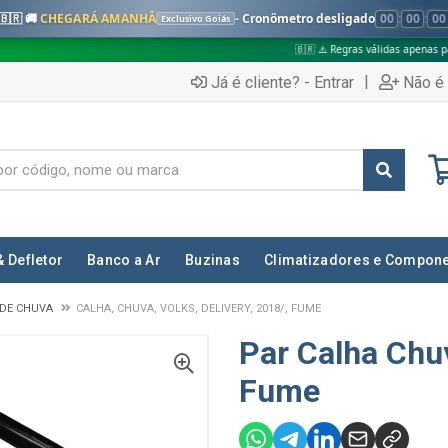
🇧🇷 🚚
CHEGARÁ AMANHÃ
- Cronômetro desligado
00
:
00
:
00
Exclusivo Goiás
🇧🇷 ⚠️ Regras válidas apenas para:
✅ P
|
Já é cliente? - Entrar
Não é 
& Defletor
Banco a Ar
Buzinas
Climatizadores e Compon
 DE CHUVA
CALHA, CHUVA, VOLKS, DELIVERY, 2018/, FUME
Par Calha Chu
Fume