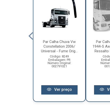
 Calha Chuva
Par Calha Chuva Vw
Par Cal
ão Ford Cargo
Constellation 2006/
1944-S Ax
edia Fume
Universal - Fume Orig...
Ressalto
ódigo: 400
Código: 8249
Códi
balagem: PR
Embalagem: PR
Embal
ero Original:
Número Original:
Número
00100102A
002791021
001
Ver preço
Ver preço
V