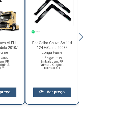
uva Vl FH-
Par Calha Chuva Sc 114
Par Calha C
delo 2010/
124 HiGLine 2008/
Caminhão For
Fume
Longa Fume
Media Fu
 7366
Código: 3219
Código: 4
em: PR
Embalagem: PR
Embalagem:
iginal:
Número Original:
Número Origi
8021
001250021
00100102
preço
Ver preço
Ver pr