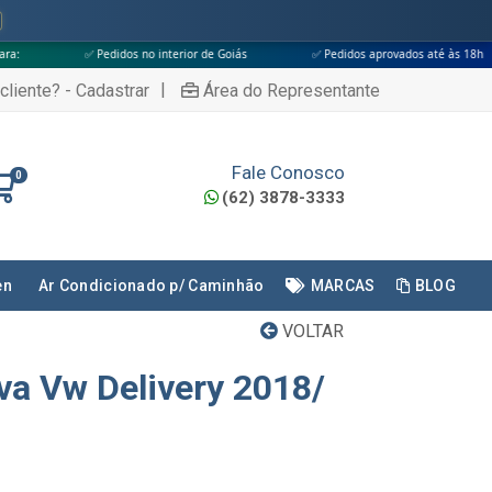
edidos no interior de Goiás
✅ Pedidos aprovados até às 18h
✅ Apenas
|
cliente? - Cadastrar
Área do Representante
Fale Conosco
0
(62) 3878-3333
en
Ar Condicionado p/ Caminhão
MARCAS
BLOG
VOLTAR
va Vw Delivery 2018/