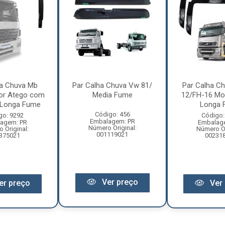
ha Chuva Mb
Par Calha Chuva Vw 81/
Par Calha Ch
or Atego com
Media Fume
12/FH-16 Mo
 Longa Fume
Longa 
Código: 456
go: 9292
Código:
Embalagem: PR
agem: PR
Embalag
Número Original:
 Original:
Número Or
001119021
375021
00231
Ver preço
er preço
Ver 