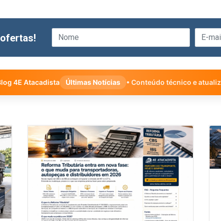
ofertas!
log 4E Atacadista
Últimas Notícias
• Conteúdo técnico e atuali