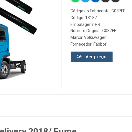
Código do Fabricante: G087FE
Código: 13187
Embalagem: PR
Número Original: G087FE
Marca:
Volkswagen
Fornecedor:
Fabbof
Ver preço
elivery 2018/ Fume